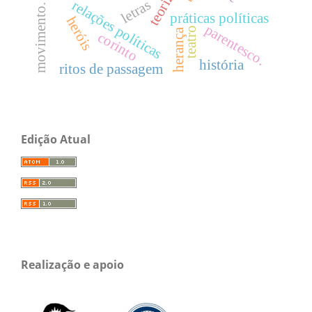
letras
relações políticas
movimento.
práticas políticas
heróis
parentesco.
teatro
herança
corinto
história
ritos de passagem
Edição Atual
Realização e apoio