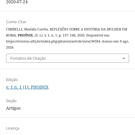
2020-07-24
Como Citar
CIRIBELLI, Marilda Corrêa. REFLEXÕES SOBRE A HISTÓRIA DA MULHER EM
ROMA.
PHOÎNIX
,
[S. l.]
, v. 1, n. 1, p. 137–146, 2020. Disponível em:
https://revistas.ufrj.br/index.php/phoinix/article/view/36584. Acesso em: 8 ago.
2026.
Fomatos de Citação
Edição
v. 1 n. 1 (1): PHOINIX
Seção
Artigos
Licença