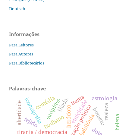
Deutsch
Informações
Para Leitores
Para Autores
Para Bibliotecários
Palavras-chave
trama
comédia
astrologia
ilíada.
iconografia
eurípides
etnicidade
alteridade
realeza
teorização política
heródoto
homero
babilônia
budismo
helena
tejido
dote
tirania / democracia