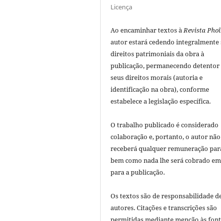
Licença
Ao encaminhar textos à
Revista Phoî
autor estará cedendo integralmente
direitos patrimoniais da obra à
publicação, permanecendo detentor
seus direitos morais (autoria e
identificação na obra), conforme
estabelece a legislação especí­fica.
O trabalho publicado é considerado
colaboração e, portanto, o autor não
receberá qualquer remuneração para
bem como nada lhe será cobrado em
para a publicação.
Os textos são de responsabilidade d
autores. Citações e transcrições são
permitidas mediante menção às font