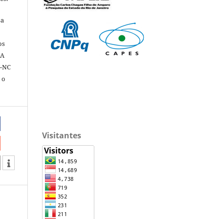
sa
os
 A
Y-NC
 o
Visitantes