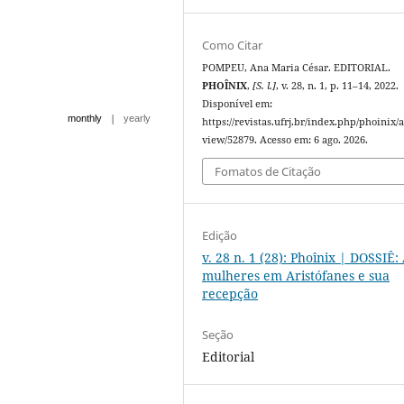
Como Citar
POMPEU, Ana Maria César. EDITORIAL.
PHOÎNIX
,
[S. l.]
, v. 28, n. 1, p. 11–14, 2022.
Disponível em:
|
monthly
yearly
https://revistas.ufrj.br/index.php/phoinix/a
view/52879. Acesso em: 6 ago. 2026.
Fomatos de Citação
Edição
v. 28 n. 1 (28): Phoînix | DOSSIÊ:
mulheres em Aristófanes e sua
recepção
Seção
Editorial