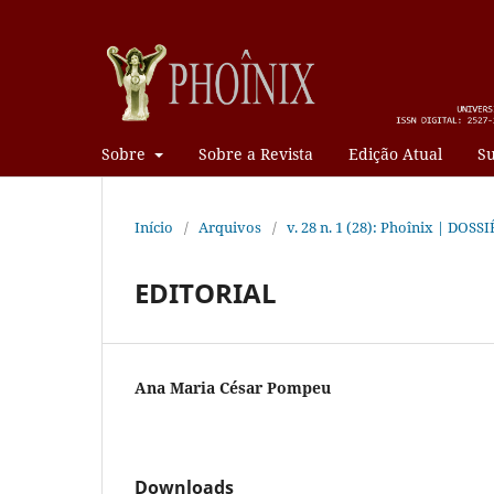
Sobre
Sobre a Revista
Edição Atual
Su
Início
/
Arquivos
/
v. 28 n. 1 (28): Phoînix | DOS
EDITORIAL
Ana Maria César Pompeu
Downloads