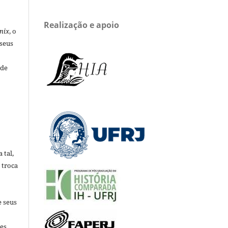
Realização e apoio
nix
, o
 seus
 de
 tal,
 troca
e seus
es.