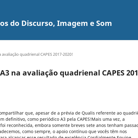
udos do Discurso, Imagem e Som
a avaliação quadrienal CAPES 2017-2020!
 A3 na avaliação quadrienal CAPES 201
mpartilhar que, apesar de a prévia de Qualis referente ao quadri
 em definitivo, como periódico A3 pela CAPES!Mais uma vez, a
 foi reconhecida, embora somente breves sete anos tenham passa
adecemos, como sempre, o apoio contínuo que vocês têm nos
ara alcançar esse resultado de excelência.Cordialmente,Equipe