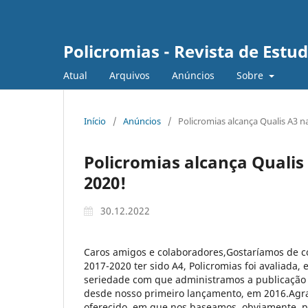
Policromias - Revista de Est
Atual
Arquivos
Anúncios
Sobre
Início
/
Anúncios
/
Policromias alcança Qualis A3 n
Policromias alcança Qualis
2020!
30.12.2022
Caros amigos e colaboradores,Gostaríamos de co
2017-2020 ter sido A4, Policromias foi avaliada,
seriedade com que administramos a publicação
desde nosso primeiro lançamento, em 2016.Agr
oferecido, em que nos baseamos, obviamente, p