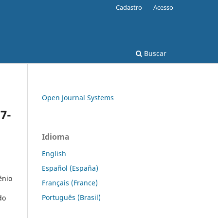
Cadastro
Acesso
Buscar
Open Journal Systems
7-
Idioma
English
Español (España)
ênio
Français (France)
Português (Brasil)
do