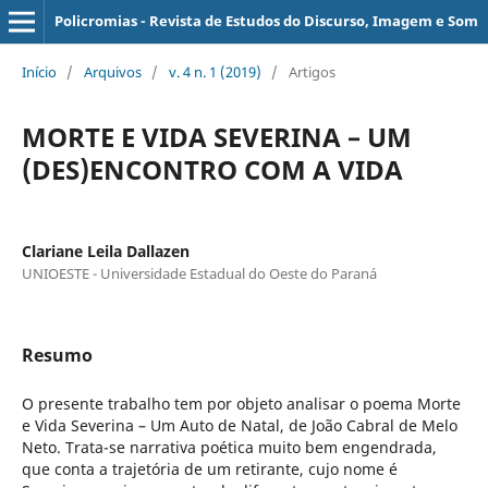
Policromias - Revista de Estudos do Discurso, Imagem e Som
Início
/
Arquivos
/
v. 4 n. 1 (2019)
/
Artigos
MORTE E VIDA SEVERINA – UM
(DES)ENCONTRO COM A VIDA
Clariane Leila Dallazen
UNIOESTE - Universidade Estadual do Oeste do Paraná
Resumo
O presente trabalho tem por objeto analisar o poema
Morte
e Vida Severina – Um Auto de Natal, de João Cabral de Melo
Neto. Trata-se narrativa poética muito bem engendrada,
que conta a trajetória de um retirante, cujo nome é