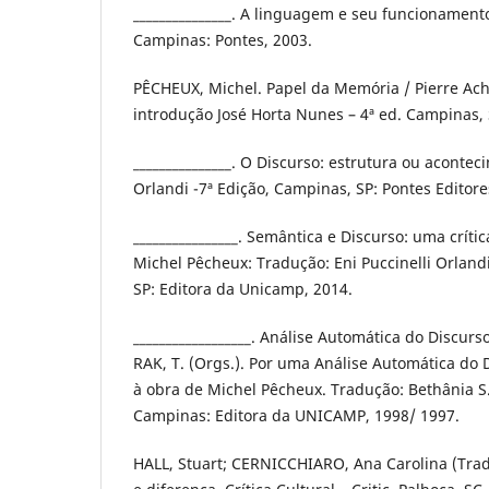
_______________. A linguagem e seu funcionament
Campinas: Pontes, 2003.
PÊCHEUX, Michel. Papel da Memória / Pierre Acha
introdução José Horta Nunes – 4ª ed. Campinas, 
_______________. O Discurso: estrutura ou aconte
Orlandi -7ª Edição, Campinas, SP: Pontes Editore
________________. Semântica e Discurso: uma críti
Michel Pêcheux: Tradução: Eni Puccinelli Orlandi
SP: Editora da Unicamp, 2014.
__________________. Análise Automática do Discurs
RAK, T. (Orgs.). Por uma Análise Automática do
à obra de Michel Pêcheux. Tradução: Bethânia S.
Campinas: Editora da UNICAMP, 1998/ 1997.
HALL, Stuart; CERNICCHIARO, Ana Carolina (Trad