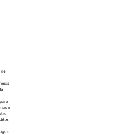
s de
a
meios
da
,
 para
rios e
utro
ditor,
tigos