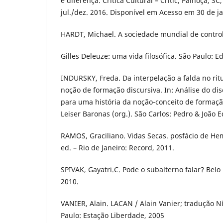
e diferença. Crítica Cultural – Critic, Palhoça, SC,
jul./dez. 2016. Disponível em Acesso em 30 de j
HARDT, Michael. A sociedade mundial de controle.
Gilles Deleuze: uma vida filosófica. São Paulo: Ed
INDURSKY, Freda. Da interpelação a falda no ritua
noção de formação discursiva. In: Análise do d
para uma história da noção-conceito de formaçã
Leiser Baronas (org.). São Carlos: Pedro & João E
RAMOS, Graciliano. Vidas Secas. posfácio de He
ed. – Rio de Janeiro: Record, 2011.
SPIVAK, Gayatri.C. Pode o subalterno falar? Belo
2010.
VANIER, Alain. LACAN / Alain Vanier; tradução N
Paulo: Estação Liberdade, 2005