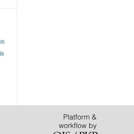
gem
de