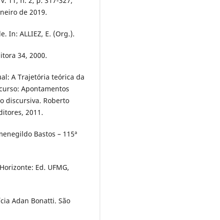
 v. 11, n. 2, p. 317-327,
aneiro de 2019.
 In: ALLIEZ, E. (Org.).
itora 34, 2000.
l: A Trajetória teórica da
iscurso: Apontamentos
o discursiva. Roberto
ditores, 2011.
menegildo Bastos – 115ª
 Horizonte: Ed. UFMG,
ícia Adan Bonatti. São