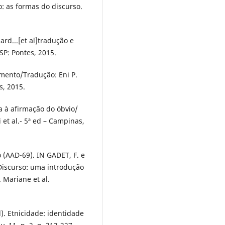
o: as formas do discurso.
rd...[et al]tradução e
SP: Pontes, 2015.
cimento/Tradução: Eni P.
s, 2015.
ca à afirmação do óbvio/
 et al.- 5ª ed – Campinas,
o (AAD-69). IN GADET, F. e
 Discurso: uma introdução
 Mariane et al.
). Etnicidade: identidade