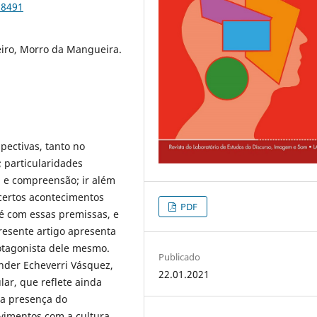
38491
eiro, Morro da Mangueira.
pectivas, tanto no
; particularidades
 e compreensão; ir além
certos acontecimentos
PDF
 é com essas premissas, e
resente artigo apresenta
otagonista dele mesmo.
Publicado
nder Echeverri Vásquez,
22.01.2021
lar, que reflete ainda
 a presença do
lvimentos com a cultura