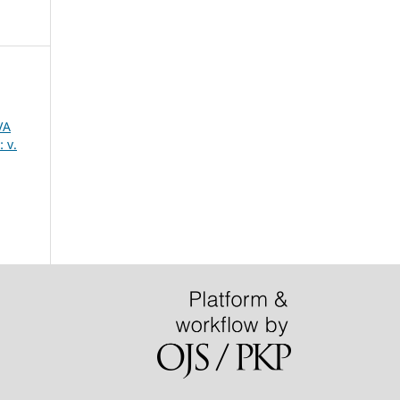
VA
 v.