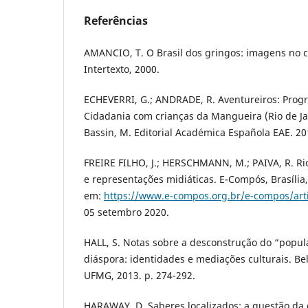
Referências
AMANCIO, T. O Brasil dos gringos: imagens no c
Intertexto, 2000.
ECHEVERRI, G.; ANDRADE, R. Aventureiros: Prog
Cidadania com crianças da Mangueira (Rio de Ja
Bassin, M. Editorial Académica Española EAE. 20
FREIRE FILHO, J.; HERSCHMANN, M.; PAIVA, R. Rio
e representações midiáticas. E-Compós, Brasília, 
em:
https://www.e-compos.org.br/e-compos/arti
05 setembro 2020.
HALL, S. Notas sobre a desconstrução do “popular
diáspora: identidades e mediações culturais. Bel
UFMG, 2013. p. 274-292.
HARAWAY, D. Saberes localizados: a questão da 