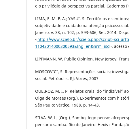
e o privilégio da perspectiva parcial. Cadernos P
LIMA, E. M. F. A.; YASUI, S. Territórios e sentidos
subjetividade e cuidado na atenção psicossocial
Janeiro, v. 38, n. 102, p. 593-606, Set. 2014. Dis
<
http://www.scielo.br/scielo.php?script=sci_art
11042014000300593&lng=en&nrm=iso
>. acesso 
LIPPMANN, W. Public Opinion. New Jersey: Trans
MOSCOVICI, S. Representações sociais: investig
social. Petrópolis, RJ: Vozes, 2007.
QUEIROZ, M. I. P. Relatos orais: do “indizível” ao
Olga de Moraes (org.). Experimentos com histórias
São Paulo: Vértice, 1988, p. 14-43.
SILVA, W. L. (Org.). Sambo, logo penso: afropersp
pensar o samba. Rio de Janeiro: Hexis : Fundação