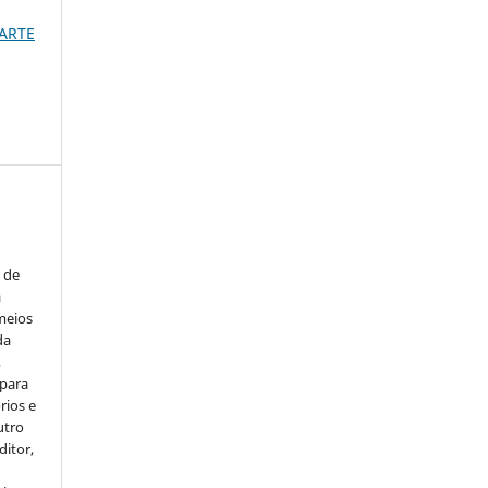
PARTE
s de
a
meios
da
,
 para
rios e
utro
ditor,