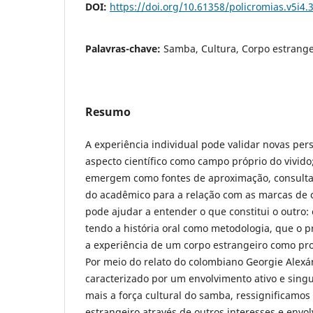
DOI:
https://doi.org/10.61358/policromias.v5i4.
Palavras-chave:
Samba, Cultura, Corpo estrang
Resumo
A experiência individual pode validar novas pers
aspecto científico como campo próprio do vivido
emergem como fontes de aproximação, consulta
do acadêmico para a relação com as marcas de 
pode ajudar a entender o que constitui o outro:
tendo a história oral como metodologia, que o p
a experiência de um corpo estrangeiro como pr
Por meio do relato do colombiano Georgie Alexá
caracterizado por um envolvimento ativo e singu
mais a força cultural do samba, ressignificamos
estrangeiro através de outros interesses e envo