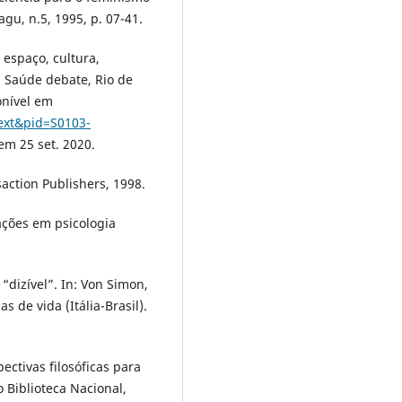
agu, n.5, 1995, p. 07-41.
: espaço, cultura,
. Saúde debate, Rio de
ponível em
text&pid=S0103-
em 25 set. 2020.
action Publishers, 1998.
ações em psicologia
 “dizível”. In: Von Simon,
 de vida (Itália-Brasil).
ectivas filosóficas para
 Biblioteca Nacional,