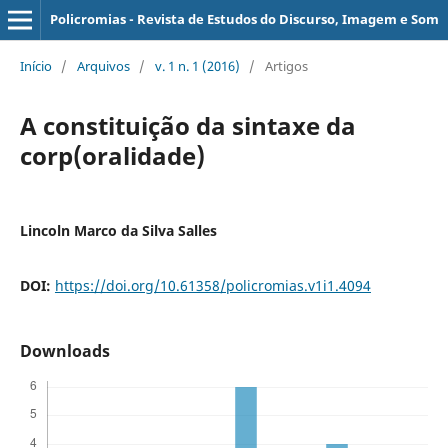
Policromias - Revista de Estudos do Discurso, Imagem e Som
Início
/
Arquivos
/
v. 1 n. 1 (2016)
/
Artigos
A constituição da sintaxe da
corp(oralidade)
Lincoln Marco da Silva Salles
DOI:
https://doi.org/10.61358/policromias.v1i1.4094
Downloads