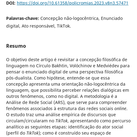
DOI:
https://doi.org/10.61358/policromias.2023.v8n3.57471
Palavras-chave:
Concepção não-logocêntrica, Enunciado
digital, Ato responsável, TikTok.
Resumo
O objetivo deste artigo é revisitar a concepção filosófica de
linguagem no Círculo Bakhtin, Volóchinov e Medviédev para
pensar o enunciado digital de uma perspectiva filosófica
pós-dualista. Como hipótese, entende-se que essa
concepção apresenta uma orientação não-logocêntrica da
linguagem, que possibilita perceber relações dialógicas em
outros fenômenos, como no digital. A metodologia é a
Análise de Rede Social (ARS), que serve para compreender
fenômenos associados à estrutura das redes sociais
online
.
O estudo traz uma análise empírica de discursos que
circulam/circularam no
TikTok
, apresentando como percurso
analítico as seguintes etapas: identificação do ator social
(perfil do
TikTok
); como é construído seu espaço de