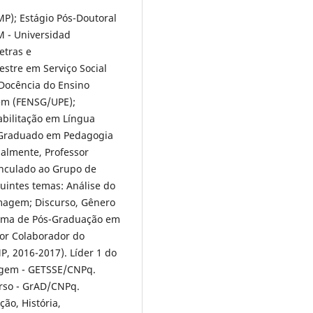
MP); Estágio Pós-Doutoral
M - Universidad
etras e
estre em Serviço Social
 Docência do Ensino
em (FENSG/UPE);
abilitação em Língua
. Graduado em Pedagogia
ualmente, Professor
inculado ao Grupo de
uintes temas: Análise do
rmagem; Discurso, Gênero
ama de Pós-Graduação em
dor Colaborador do
, 2016-2017). Líder 1 do
agem - GETSSE/CNPq.
urso - GrAD/CNPq.
ão, História,