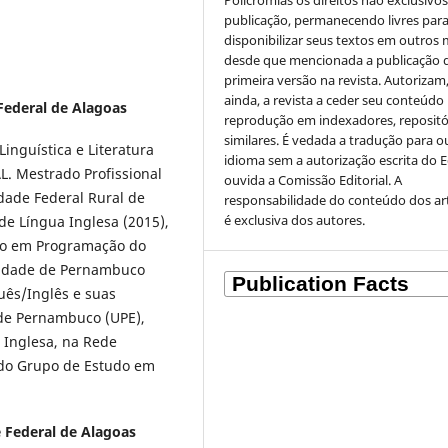
Policromias os direitos não exclusivo
publicação, permanecendo livres par
disponibilizar seus textos em outros 
desde que mencionada a publicação 
primeira versão na revista. Autorizam
ainda, a revista a ceder seu conteúdo
Federal de Alagoas
reprodução em indexadores, repositó
similares. É vedada a tradução para o
nguística e Literatura
idioma sem a autorização escrita do E
L. Mestrado Profissional
ouvida a Comissão Editorial. A
dade Federal Rural de
responsabilidade do conteúdo dos ar
é exclusiva dos autores.
e Língua Inglesa (2015),
ão em Programação do
rsidade de Pernambuco
uês/Inglês e suas
 de Pernambuco (UPE),
 Inglesa, na Rede
 do Grupo de Estudo em
 Federal de Alagoas