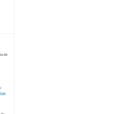
ta de
a
-
ense
.