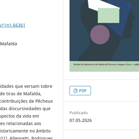
.v11n1.66361
, Mafalda
ividades que versam sobre
PDF
de tiras de Mafalda,
contribuições de Pêcheux
adas discursividades que
Publicado
aspectos da vida em
07.05.2026
ões relacionadas aos
storicamente no âmbito
21), Allegretti, Rodrigues