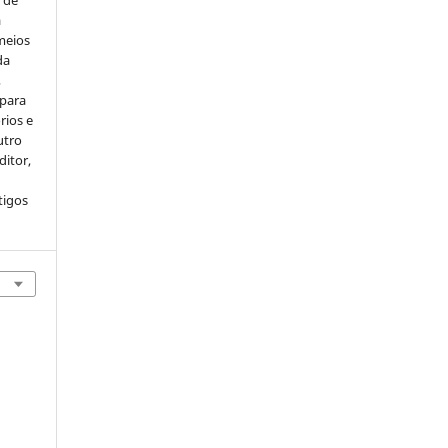
s de
a
meios
da
,
 para
rios e
utro
ditor,
tigos