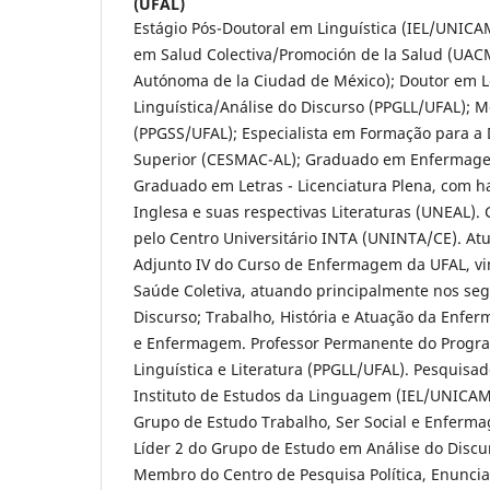
(UFAL)
Estágio Pós-Doutoral em Linguística (IEL/UNICA
em Salud Colectiva/Promoción de la Salud (UAC
Autónoma de la Ciudad de México); Doutor em L
Linguística/Análise do Discurso (PPGLL/UFAL); M
(PPGSS/UFAL); Especialista em Formação para a
Superior (CESMAC-AL); Graduado em Enfermag
Graduado em Letras - Licenciatura Plena, com h
Inglesa e suas respectivas Literaturas (UNEAL)
pelo Centro Universitário INTA (UNINTA/CE). At
Adjunto IV do Curso de Enfermagem da UFAL, v
Saúde Coletiva, atuando principalmente nos seg
Discurso; Trabalho, História e Atuação da Enfe
e Enfermagem. Professor Permanente do Progr
Linguística e Literatura (PPGLL/UFAL). Pesquisa
Instituto de Estudos da Linguagem (IEL/UNICAMP
Grupo de Estudo Trabalho, Ser Social e Enferm
Líder 2 do Grupo de Estudo em Análise do Disc
Membro do Centro de Pesquisa Política, Enunciaç