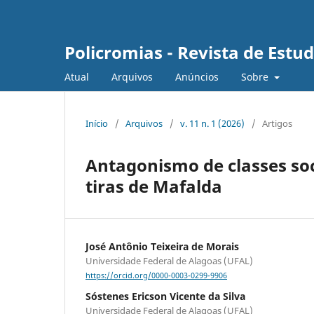
Policromias - Revista de Est
Atual
Arquivos
Anúncios
Sobre
Início
/
Arquivos
/
v. 11 n. 1 (2026)
/
Artigos
Antagonismo de classes soc
tiras de Mafalda
José Antônio Teixeira de Morais
Universidade Federal de Alagoas (UFAL)
https://orcid.org/0000-0003-0299-9906
Sóstenes Ericson Vicente da Silva
Universidade Federal de Alagoas (UFAL)