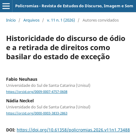
Policromias - Revista de Estudos do Discurso, Imagem e Som
Início
/
Arquivos
/
v. 11 n. 1 (2026)
/
Autores convidados
Historicidade do discurso de ódio
e a retirada de direitos como
basilar do estado de exceção
Fabio Neuhaus
Universidade do Sul de Santa Catarina (Unisul)
https://orcid.org/0009-0007-4757-0608
Nádia Neckel
Universidade do Sul de Santa Catarina (Unisul)
https://orcid.org/0000-0003-3833-2863
DOI:
https://doi.org/10.61358/policromias.2026.v11n1.73488