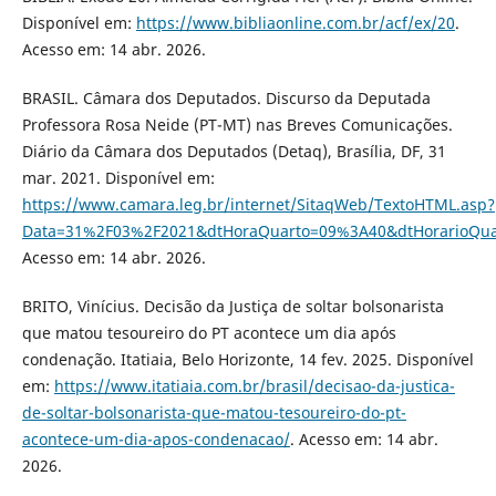
Disponível em:
https://www.bibliaonline.com.br/acf/ex/20
.
Acesso em: 14 abr. 2026.
BRASIL. Câmara dos Deputados. Discurso da Deputada
Professora Rosa Neide (PT-MT) nas Breves Comunicações.
Diário da Câmara dos Deputados (Detaq), Brasília, DF, 31
mar. 2021. Disponível em:
https://www.camara.leg.br/internet/SitaqWeb/TextoHTML.asp?
Data=31%2F03%2F2021&dtHoraQuarto=09%3A40&dtHorarioQua
Acesso em: 14 abr. 2026.
BRITO, Vinícius. Decisão da Justiça de soltar bolsonarista
que matou tesoureiro do PT acontece um dia após
condenação. Itatiaia, Belo Horizonte, 14 fev. 2025. Disponível
em:
https://www.itatiaia.com.br/brasil/decisao-da-justica-
de-soltar-bolsonarista-que-matou-tesoureiro-do-pt-
acontece-um-dia-apos-condenacao/
. Acesso em: 14 abr.
2026.