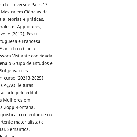
, da Université Paris 13
É Mestra em Ciências da
a: teorias e práticas,
erales et Appliquées,
velle (2012). Possui
rtuguesa e Francesa,
 Francófona), pela
ssora Visitante convidada
rdena o Grupo de Estudos e
 Subjetivações
m curso (20213-2025)
CAÇÃO: leituras
raciado pelo edital
as Mulheres em
ca Zoppi-Fontana.
nguistica, com enfoque na
rtente materialista) e
ial. Semântica,
olíticas