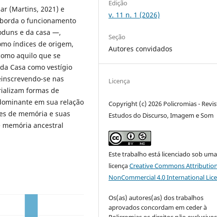
Edição
ar (Martins, 2021) e
v. 11 n. 1 (2026)
 aborda o funcionamento
oduns e da casa —,
Seção
omo índices de origem,
Autores convidados
como aquilo que se
 da Casa como vestígio
reinscrevendo-se nas
Licença
rializam formas de
 dominante em sua relação
Copyright (c) 2026 Policromias - Revis
tes de memória e suas
Estudos do Discurso, Imagem e Som
e memória ancestral
Este trabalho está licenciado sob um
licença
Creative Commons Attribution
NonCommercial 4.0 International Lic
Os(as) autores(as) dos trabalhos
aprovados concordam em ceder à