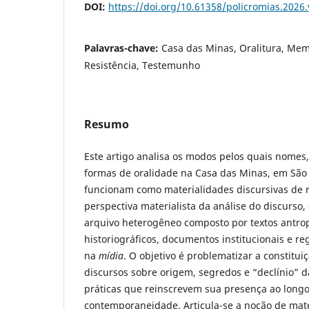
DOI:
https://doi.org/10.61358/policromias.2026
Palavras-chave:
Casa das Minas, Oralitura, Mem
Resistência, Testemunho
Resumo
Este artigo analisa os modos pelos quais nomes, 
formas de oralidade na Casa das Minas, em São
funcionam como materialidades discursivas de re
perspectiva materialista da análise do discurso
arquivo heterogêneo composto por textos antrop
historiográficos, documentos institucionais e re
na
mídia
. O objetivo é problematizar a constitui
discursos sobre origem, segredos e “declínio” 
práticas que reinscrevem sua presença ao long
contemporaneidade. Articula-se a noção de mate