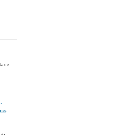
ta de
a
-
ense
.