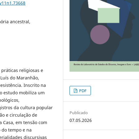
.v11n1.73668
ória ancestral,
práticas religiosas e
 Luís do Maranhão,
sistência. Inscrito na
PDF
, o estudo mobiliza um
ológicos,
gistros da cultura popular
Publicado
ção e circulação de
07.05.2026
da Casa, em tensão com
o do tempo e na
rialidades discursivas