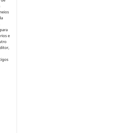
s de
a
meios
da
,
 para
rios e
utro
ditor,
tigos