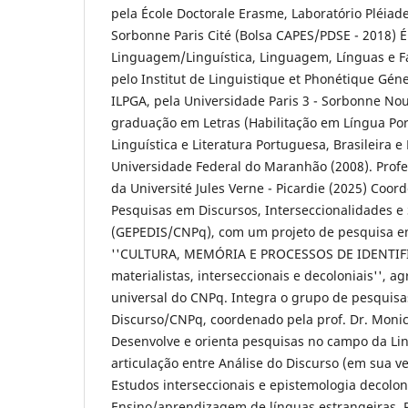
pela École Doctorale Erasme, Laboratório Pléiade
Sorbonne Paris Cité (Bolsa CAPES/PDSE - 2018) 
Linguagem/Linguística, Linguagem, Línguas e Fal
pelo Institut de Linguistique et Phonétique Gén
ILPGA, pela Universidade Paris 3 - Sorbonne Nou
graduação em Letras (Habilitação em Língua Po
Linguística e Literatura Portuguesa, Brasileira e
Universidade Federal do Maranhão (2008). Profe
da Université Jules Verne - Picardie (2025) Coo
Pesquisas em Discursos, Interseccionalidades e
(GEPEDIS/CNPq), com um projeto de pesquisa e
''CULTURA, MEMÓRIA E PROCESSOS DE IDENTIFI
materialistas, interseccionais e decoloniais'', ag
universal do CNPq. Integra o grupo de pesquis
Discurso/CNPq, coordenado pela prof. Dr. Moni
Desenvolve e orienta pesquisas no campo da Li
articulação entre Análise do Discurso (em sua ve
Estudos interseccionais e epistemologia decolon
Ensino/aprendizagem de línguas estrangeiras, P