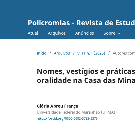
Policromias - Revista de Est
Atual
Arquivos
Anúncios
Sobre
Início
/
Arquivos
/
v. 11 n. 1 (2026)
/
Autores con
Nomes, vestígios e práticas 
oralidade na Casa das Mi
Glória Abreu França
Universidade Federal do Maranhão (UFMA)
https://orcid.org/0000-0002-3783-5576