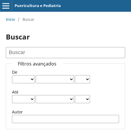
Puericultura e Pediatria
Início
/
Buscar
Buscar
Filtros avançados
De
Até
Autor