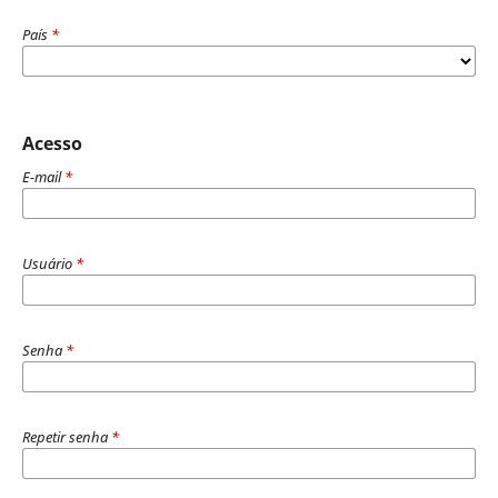
País
*
Acesso
E-mail
*
Usuário
*
Senha
*
Repetir senha
*