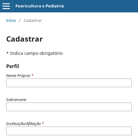
Puericultura e Pediatria
Início
/
Cadastrar
Cadastrar
* Indica campo obrigatório
Perfil
Nome Próprio
*
Sobrenome
Instituição/Afiliação
*