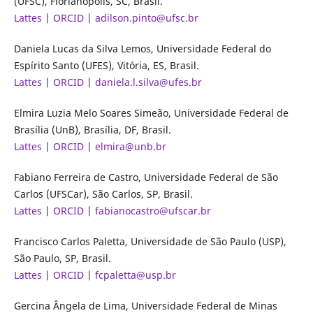
(UFSC), Florianópolis, SC, Brasil.
Lattes
|
ORCID
|
adilson.pinto@ufsc.br
Daniela Lucas da Silva Lemos, Universidade Federal do
Espírito Santo (UFES), Vitória, ES, Brasil.
Lattes
|
ORCID
|
daniela.l.silva@ufes.br
Elmira Luzia Melo Soares Simeão, Universidade Federal de
Brasília (UnB), Brasília, DF, Brasil.
Lattes
|
ORCID
|
elmira@unb.br
Fabiano Ferreira de Castro, Universidade Federal de São
Carlos (UFSCar), São Carlos, SP, Brasil.
Lattes
|
ORCID
|
fabianocastro@ufscar.br
Francisco Carlos Paletta, Universidade de São Paulo (USP),
São Paulo, SP, Brasil.
Lattes
|
ORCID
|
fcpaletta@usp.br
Gercina Ângela de Lima, Universidade Federal de Minas