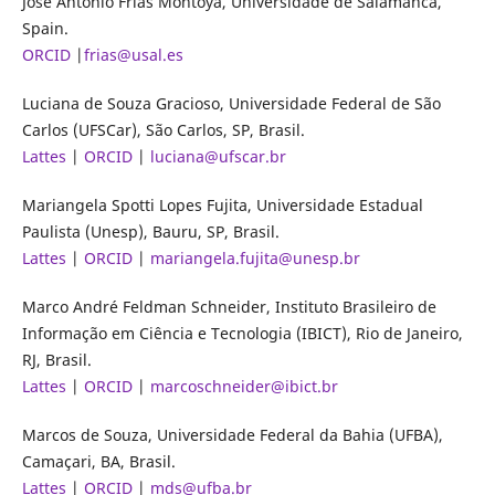
José Antonio Frías Montoya, Universidade de Salamanca,
Spain.
ORCID
|
frias@usal.es
Luciana de Souza Gracioso, Universidade Federal de São
Carlos (UFSCar), São Carlos, SP, Brasil.
Lattes
|
ORCID
|
luciana@ufscar.br
Mariangela Spotti Lopes Fujita, Universidade Estadual
Paulista (Unesp), Bauru, SP, Brasil.
Lattes
|
ORCID
|
mariangela.fujita@unesp.br
Marco André Feldman Schneider, Instituto Brasileiro de
Informação em Ciência e Tecnologia (IBICT), Rio de Janeiro,
RJ, Brasil.
Lattes
|
ORCID
|
marcoschneider@ibict.br
Marcos de Souza, Universidade Federal da Bahia (UFBA),
Camaçari, BA, Brasil.
Lattes
|
ORCID
|
mds@ufba.br