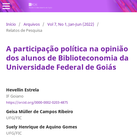
Revista Conhecimento em Ação
Início
/
Arquivos
/
Vol 7, No 1, Jan-Jun (2022)
/
Relatos de Pesquisa
A participação política na opinião
dos alunos de Biblioteconomia da
Universidade Federal de Goiás
Hevellin Estrela
IF Goiano
https://orcid.org/0000-0002-0203-4875
Geisa Müller de Campos Ribeiro
UFG/FIC
Suely Henrique de Aquino Gomes
UFG/FIC