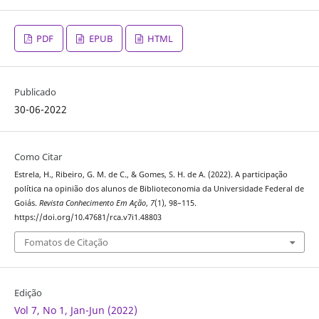
PDF
EPUB
HTML
Publicado
30-06-2022
Como Citar
Estrela, H., Ribeiro, G. M. de C., & Gomes, S. H. de A. (2022). A participação
política na opinião dos alunos de Biblioteconomia da Universidade Federal de
Goiás.
Revista Conhecimento Em Ação
,
7
(1), 98–115.
https://doi.org/10.47681/rca.v7i1.48803
Fomatos de Citação
Edição
Vol 7, No 1, Jan-Jun (2022)