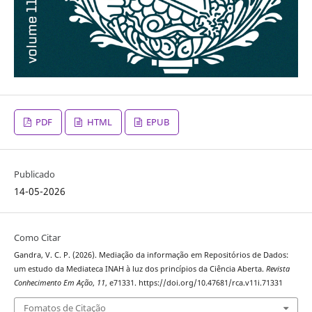
PDF
HTML
EPUB
Publicado
14-05-2026
Como Citar
Gandra, V. C. P. (2026). Mediação da informação em Repositórios de Dados:
um estudo da Mediateca INAH à luz dos princípios da Ciência Aberta.
Revista
Conhecimento Em Ação
,
11
, e71331. https://doi.org/10.47681/rca.v11i.71331
Fomatos de Citação