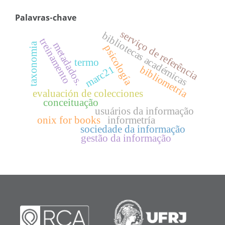
Palavras-chave
serviço de referência
bibliotecas académicas
treinamento
metadados.
taxonomia
psicología
termo
marc21
bibliometría
evaluación de colecciones
conceituação
usuários da informação
onix for books
informetría
sociedade da informação
gestão da informação