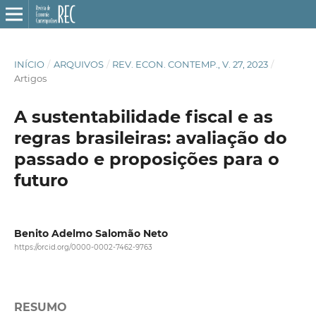
INÍCIO
/
ARQUIVOS
/
REV. ECON. CONTEMP., V. 27, 2023
/
Artigos
A sustentabilidade fiscal e as
regras brasileiras: avaliação do
passado e proposições para o
futuro
Benito Adelmo Salomão Neto
https://orcid.org/0000-0002-7462-9763
RESUMO