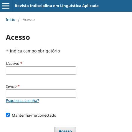
Revista Indisciplina em Linguística Aplicada
Início
/
Acesso
Acesso
* Indica campo obrigatório
Usuário
*
Senha
*
Esqueceu a senha?
Mantenha-me conectado
Acesso