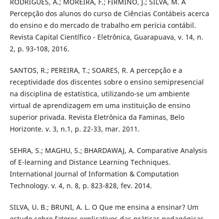
RODRIGUES, A.; MOREIRA, F.; FIRMINO, J.; SILVA, M. A
Percepção dos alunos do curso de Ciências Contábeis acerca
do ensino e do mercado de trabalho em perícia contábil.
Revista Capital Científico - Eletrônica, Guarapuava, v. 14, n.
2, p. 93-108, 2016.
SANTOS, R.; PEREIRA, T.; SOARES, R. A percepção e a
receptividade dos discentes sobre o ensino semipresencial
na disciplina de estatística, utilizando-se um ambiente
virtual de aprendizagem em uma instituição de ensino
superior privada. Revista Eletrônica da Faminas, Belo
Horizonte. v. 3, n.1, p. 22-33, mar. 2011.
SEHRA, S.; MAGHU, S.; BHARDAWAJ, A. Comparative Analysis
of E-learning and Distance Learning Techniques.
International Journal of Information & Computation
Technology. v. 4, n. 8, p. 823-828, fev. 2014.
SILVA, U. B.; BRUNI, A. L. O Que me ensina a ensinar? Um
estudo sobre fatores explicativos das práticas pedagógicas