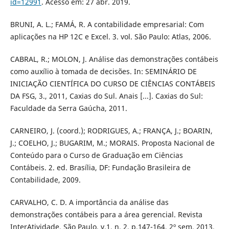
id=12991
. Acesso em: 27 abr. 2019.
BRUNI, A. L.; FAMÁ, R. A contabilidade empresarial: Com
aplicações na HP 12C e Excel. 3. vol. São Paulo: Atlas, 2006.
CABRAL, R.; MOLON, J. Análise das demonstrações contábeis
como auxílio à tomada de decisões. In: SEMINÁRIO DE
INICIAÇÃO CIENTÍFICA DO CURSO DE CIÊNCIAS CONTÁBEIS
DA FSG, 3., 2011, Caxias do Sul. Anais [...]. Caxias do Sul:
Faculdade da Serra Gaúcha, 2011.
CARNEIRO, J. (coord.); RODRIGUES, A.; FRANÇA, J.; BOARIN,
J.; COELHO, J.; BUGARIM, M.; MORAIS. Proposta Nacional de
Conteúdo para o Curso de Graduação em Ciências
Contábeis. 2. ed. Brasília, DF: Fundação Brasileira de
Contabilidade, 2009.
CARVALHO, C. D. A importância da análise das
demonstrações contábeis para a área gerencial. Revista
InterAtividade, São Paulo, v.1, n. 2, p.147-164, 2º sem. 2013.