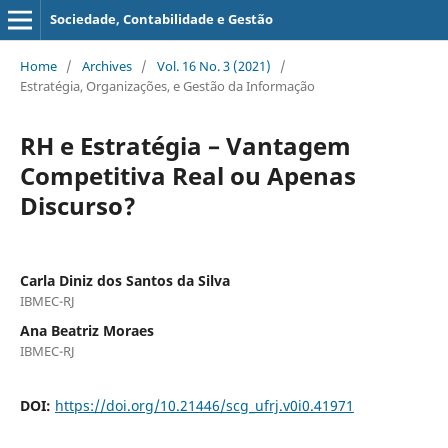
Sociedade, Contabilidade e Gestão
Home
/
Archives
/
Vol. 16 No. 3 (2021)
/
Estratégia, Organizações, e Gestão da Informação
RH e Estratégia – Vantagem
Competitiva Real ou Apenas
Discurso?
Carla Diniz dos Santos da Silva
IBMEC-RJ
Ana Beatriz Moraes
IBMEC-RJ
DOI:
https://doi.org/10.21446/scg_ufrj.v0i0.41971