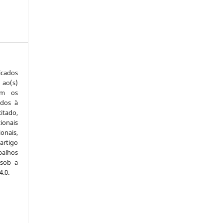
icados
 ao(s)
com os
idos à
itado,
ionais
onais,
artigo
balhos
 sob a
.0.