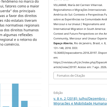
te fenômeno no marco do
VILLAMAR, María del Carmen Villarreal.
ui, fatores como a maior
Regionalismos e Migrações Internacionais
querda” dos principais
América do Sul: Contexto e Perspectivas F
as a favor dos direitos
sobre as Experiências na Comunidade And
es não estatais tiveram
Mercosul e na Unasul / Regionalisms and
das normativas regionais
International Migration in South America:
va dos direitos humanos
Context and Future Perspectives on the A
om algumas reflexões
Community, Mercosur and Unasur Experie
regional e o retorno do
Espaço Aberto
, Rio de Janeiro, Brasil, v. 8, 
no comércio.
131–148, 2018. DOI:
10.36403/espacoaberto.2018.20197. Dispon
em:
https://revistas.ufrj.br/index.php/Espaco
article/view/20197. Acesso em: 7 ago. 2026
Fomatos de Citação
Edição
v. 8 n. 2 (2018): Julho/Dezembro 
Migrações e Mobilidade Humana