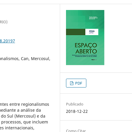
IRIO)
18.20197
onalismos, Can, Mercosul,
PDF
entes entre regionalismos
Publicado
mediante a análise da
2018-12-22
o Sul (Mercosul) e da
 processos, que incluem
s internacionais,
Como Citar