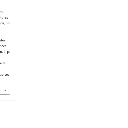
 na
uturas
ina, no
ndean
nces.
n. 2, p.
ível
Aberto/
.
-