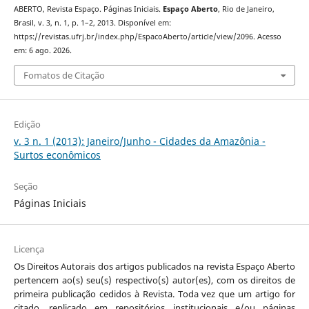
ABERTO, Revista Espaço. Páginas Iniciais.
Espaço Aberto
, Rio de Janeiro,
Brasil, v. 3, n. 1, p. 1–2, 2013. Disponível em:
https://revistas.ufrj.br/index.php/EspacoAberto/article/view/2096. Acesso
em: 6 ago. 2026.
Fomatos de Citação
Edição
v. 3 n. 1 (2013): Janeiro/Junho - Cidades da Amazônia -
Surtos econômicos
Seção
Páginas Iniciais
Licença
Os Direitos Autorais dos artigos publicados na revista Espaço Aberto
pertencem ao(s) seu(s) respectivo(s) autor(es), com os direitos de
primeira publicação cedidos à Revista. Toda vez que um artigo for
citado, replicado em repositórios institucionais e/ou páginas