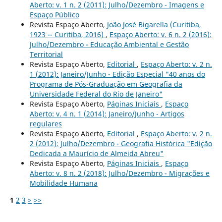
Aberto: v. 1 n. 2 (2011): Julho/Dezembro - Imagens e
Espaço Público
Revista Espaço Aberto,
João José Bigarella (Curitiba,
1923 -- Curitiba, 2016)
,
Espaço Aberto: v. 6 n. 2 (2016):
Julho/Dezembro - Educação Ambiental e Gestão
Territorial
Revista Espaço Aberto,
Editorial
,
Espaço Aberto: v. 2 n.
1 (2012): Janeiro/Junho - Edição Especial "40 anos do
Programa de Pós-Graduação em Geografia da
Universidade Federal do Rio de Janeiro"
Revista Espaço Aberto,
Páginas Iniciais
,
Espaço
Aberto: v. 4 n. 1 (2014): Janeiro/Junho - Artigos
regulares
Revista Espaço Aberto,
Editorial
,
Espaço Aberto: v. 2 n.
2 (2012): Julho/Dezembro - Geografia Histórica "Edição
Dedicada a Maurício de Almeida Abreu"
Revista Espaço Aberto,
Páginas Iniciais
,
Espaço
Aberto: v. 8 n. 2 (2018): Julho/Dezembro - Migrações e
Mobilidade Humana
1
2
3
>
>>