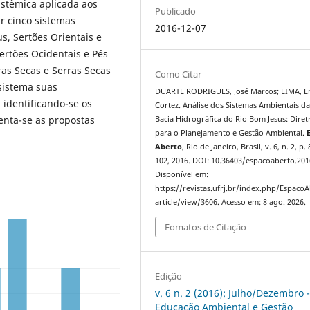
stêmica aplicada aos
Publicado
ar cinco sistemas
2016-12-07
us, Sertões Orientais e
ertões Ocidentais e Pés
ras Secas e Serras Secas
Como Citar
sistema suas
DUARTE RODRIGUES, José Marcos; LIMA, E
 identificando-se os
Cortez. Análise dos Sistemas Ambientais d
senta-se as propostas
Bacia Hidrográfica do Rio Bom Jesus: Diret
para o Planejamento e Gestão Ambiental.
Aberto
, Rio de Janeiro, Brasil, v. 6, n. 2, p.
102, 2016. DOI: 10.36403/espacoaberto.201
Disponível em:
https://revistas.ufrj.br/index.php/Espaco
article/view/3606. Acesso em: 8 ago. 2026.
Fomatos de Citação
Edição
v. 6 n. 2 (2016): Julho/Dezembro 
Educação Ambiental e Gestão