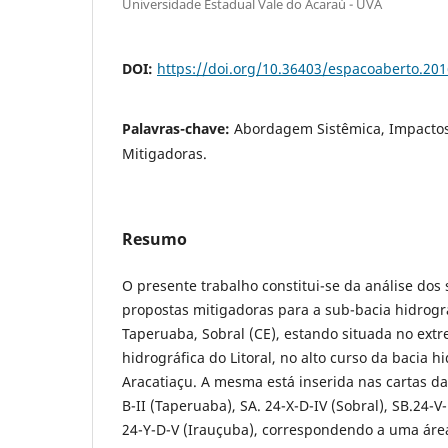
Universidade Estadual Vale do Acaraú - UVA
DOI:
https://doi.org/10.36403/espacoaberto.20
Palavras-chave:
Abordagem Sistêmica, Impactos
Mitigadoras.
Resumo
O presente trabalho constitui-se da análise dos
propostas mitigadoras para a sub-bacia hidrográ
Taperuaba, Sobral (CE), estando situada no extr
hidrográfica do Litoral, no alto curso da bacia hi
Aracatiaçu. A mesma está inserida nas cartas d
B-II (Taperuaba), SA. 24-X-D-IV (Sobral), SB.24-V-
24-Y-D-V (Irauçuba), correspondendo a uma áre