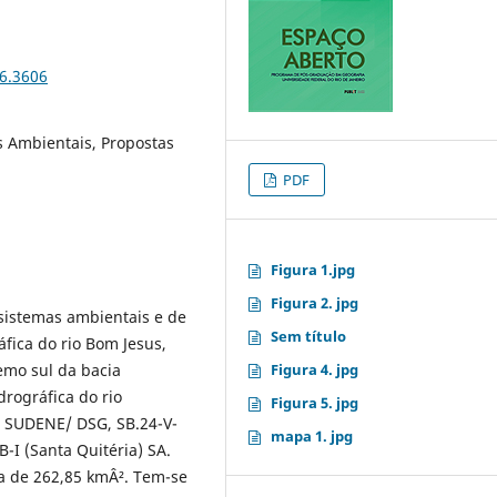
16.3606
 Ambientais, Propostas
PDF
Figura 1.jpg
Figura 2. jpg
 sistemas ambientais e de
Sem título
fica do rio Bom Jesus,
emo sul da bacia
Figura 4. jpg
drográfica do rio
Figura 5. jpg
a SUDENE/ DSG, SB.24-V-
mapa 1. jpg
B-I (Santa Quitéria) SA.
a de 262,85 kmÂ². Tem-se