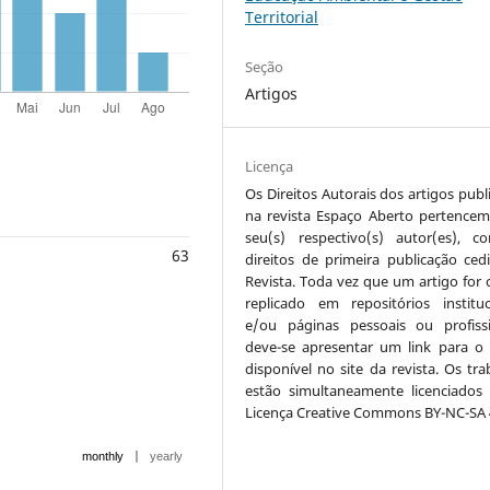
Territorial
Seção
Artigos
Licença
Os Direitos Autorais dos artigos publ
na revista Espaço Aberto pertencem
seu(s) respectivo(s) autor(es), 
63
direitos de primeira publicação ced
Revista. Toda vez que um artigo for c
replicado em repositórios instituc
e/ou páginas pessoais ou profissi
deve-se apresentar um link para o 
disponível no site da revista. Os tra
estão simultaneamente licenciados
Licença Creative Commons BY-NC-SA 4
|
monthly
yearly