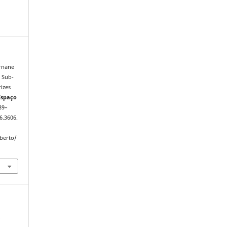
rnane
a Sub-
rizes
Espaço
 89–
6.3606.
Aberto/
-