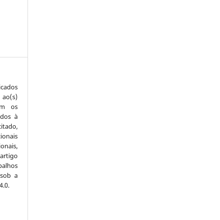
icados
 ao(s)
com os
idos à
itado,
ionais
onais,
artigo
balhos
 sob a
.0.