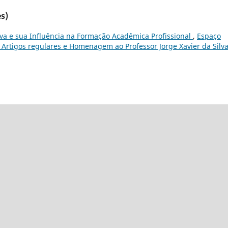
s)
ilva e sua Influência na Formação Acadêmica Profissional
,
Espaço
- Artigos regulares e Homenagem ao Professor Jorge Xavier da Silv