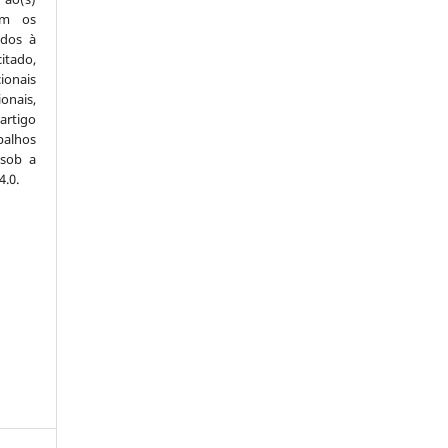
com os
idos à
itado,
ionais
onais,
artigo
balhos
 sob a
.0.