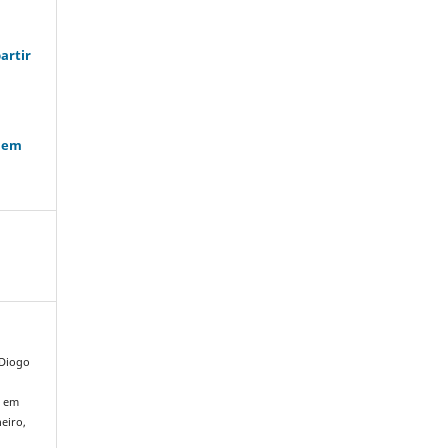
artir
o em
 Diogo
r em
neiro,