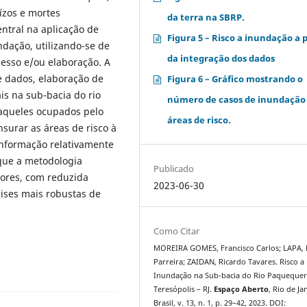
ízos e mortes
da terra na SBRP.
ntral na aplicação de
Figura 5 – Risco a inundação a p
ndação, utilizando-se de
da integração dos dados
cesso e/ou elaboração. A
e dados, elaboração de
Figura 6 – Gráfico mostrando o
is na sub-bacia do rio
número de casos de inundaçã
aqueles ocupados pelo
áreas de risco.
nsurar as áreas de risco à
nformação relativamente
que a metodologia
Publicado
nores, com reduzida
2023-06-30
ises mais robustas de
Como Citar
MOREIRA GOMES, Francisco Carlos; LAPA,
Parreira; ZAIDAN, Ricardo Tavares. Risco a
Inundação na Sub-bacia do Rio Paqueque
Teresópolis – RJ.
Espaço Aberto
, Rio de Ja
Brasil, v. 13, n. 1, p. 29–42, 2023. DOI: