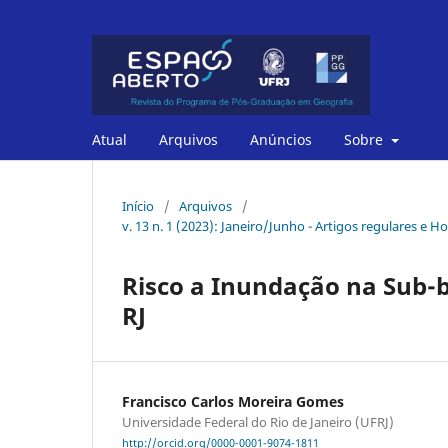
Atual
Arquivos
Anúncios
Sobre
Início
/
Arquivos
/
v. 13 n. 1 (2023): Janeiro/Junho - Artigos regulares 
Risco a Inundação na Sub-b
RJ
Francisco Carlos Moreira Gomes
Universidade Federal do Rio de Janeiro (UFRJ)
http://orcid.org/0000-0001-9074-1811