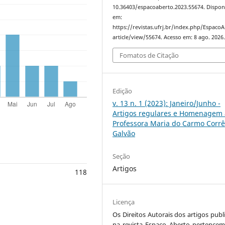
10.36403/espacoaberto.2023.55674. Dispon
em:
https://revistas.ufrj.br/index.php/Espaco
article/view/55674. Acesso em: 8 ago. 2026
Fomatos de Citação
Edição
v. 13 n. 1 (2023): Janeiro/Junho -
Artigos regulares e Homenagem 
Professora Maria do Carmo Corr
Galvão
Seção
Artigos
118
Licença
Os Direitos Autorais dos artigos publ
na revista Espaço Aberto pertencem