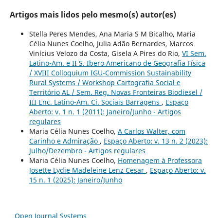
Artigos mais lidos pelo mesmo(s) autor(es)
Stella Peres Mendes, Ana Maria S M Bicalho, Maria
Célia Nunes Coelho, Julia Adão Bernardes, Marcos
Vinícius Velozo da Costa, Gisela A Pires do Rio,
VI Sem.
Latino-Am. e II S. Ibero Americano de Geografia Física
/ XVIII Colloquium IGU-Commission Sustainability
Rural Systems / Workshop Cartografia Social e
Território AL / Sem. Reg. Novas Fronteiras Biodiesel /
III Enc. Latino-Am. Ci. Sociais Barragens
,
Espaço
Aberto: v. 1 n. 1 (2011): Janeiro/Junho - Artigos
regulares
Maria Célia Nunes Coelho,
A Carlos Walter, com
Carinho e Admiração
,
Espaço Aberto: v. 13 n. 2 (2023):
Julho/Dezembro - Artigos regulares
Maria Célia Nunes Coelho,
Homenagem à Professora
Josette Lydie Madeleine Lenz Cesar
,
Espaço Aberto: v.
15 n. 1 (2025): Janeiro/Junho
Open Journal Systems