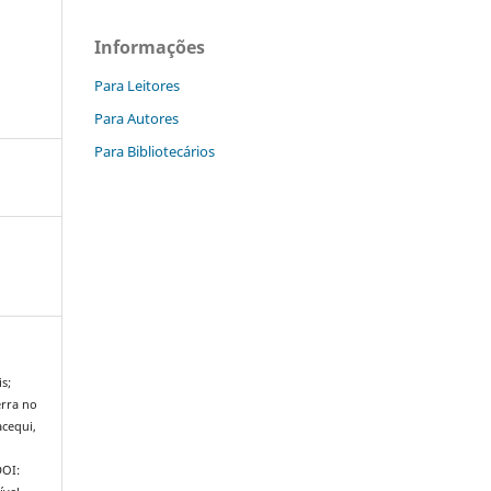
Informações
Para Leitores
Para Autores
Para Bibliotecários
s;
erra no
cequi,
DOI: