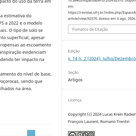
10.36403/espacoaberto.2024.62570. Dispon
pacto do uso da terra em
em:
https://revistas.ufrj.br/index.php/Espaco
a estimativa do
article/view/62570. Acesso em: 6 ago. 2026
75 a 2022 e o modelo
Fomatos de Citação
ais. O tipo de solo se
to superficial, apesar
 propensas ao escoamento
Edição
ranspiração evidenciam
v. 14 n. 2 (2024): Julho/Dezembro
podendo ter impacto na
Seção
amento do nível de base,
Artigos
voçorocas, sendo que
alhados na área.
Licença
Copyright (c) 2024 Lucas Krein Rade
François Laurent, Romario Trentin