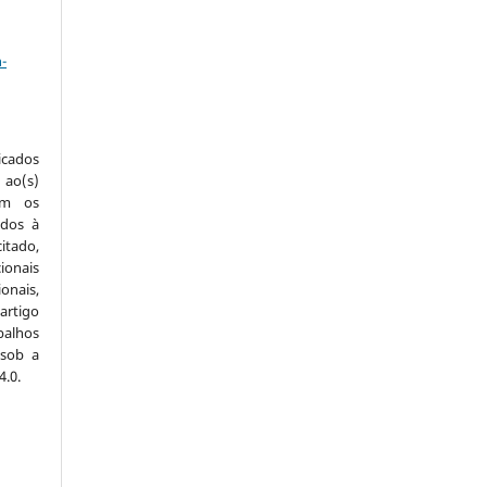
a
-
icados
 ao(s)
com os
idos à
itado,
ionais
onais,
artigo
balhos
 sob a
.0.