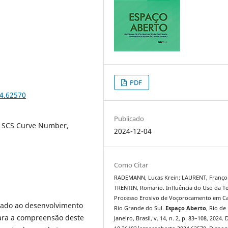
PDF
24.62570
Publicado
, SCS Curve Number,
2024-12-04
Como Citar
RADEMANN, Lucas Krein; LAURENT, Françoi
TRENTIN, Romario. Influência do Uso da T
Processo Erosivo de Voçorocamento em Ca
vado ao desenvolvimento
Rio Grande do Sul.
Espaço Aberto
, Rio de
ara a compreensão deste
Janeiro, Brasil, v. 14, n. 2, p. 83–108, 2024. 