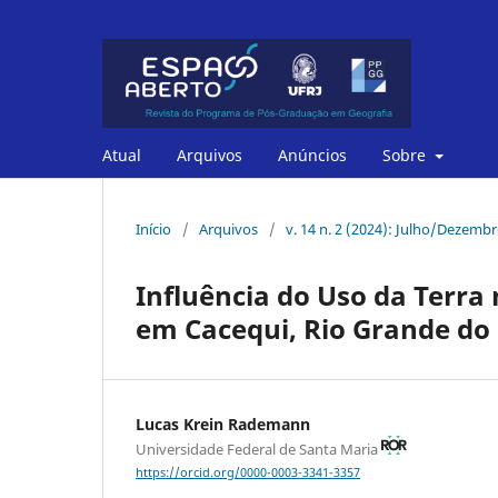
Atual
Arquivos
Anúncios
Sobre
Início
/
Arquivos
/
v. 14 n. 2 (2024): Julho/Dezemb
Influência do Uso da Terra
em Cacequi, Rio Grande do 
Lucas Krein Rademann
Universidade Federal de Santa Maria
https://orcid.org/0000-0003-3341-3357