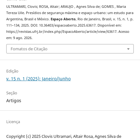
ULTRAMARI, Clovis; ROSA, Altair; ARAUJO , Agnes Silva de; GOMES , Maria
Tereza Uile. Presídios de segurança máxima e espaço urbano: um estudo para
Argentina, Brasil e México.
Espaço Aberto
, Rio de Janeiro, Brasil, v. 15, n. 1, p.
111–134, 2025. DOI: 10.36403/espacoaberto.2025.63617. Disponível em:
https://revistas.ufrj.br/index.php/EspacoAberto/article/view/63617. Acesso
em: 9 ago. 2026.
Fomatos de Citação
Edição
v. 15 n. 1 (2025): Janeiro/Junho
Seção
Artigos
Licença
Copyright (c) 2025 Clovis Ultramari, Altair Rosa, Agnes Silva de