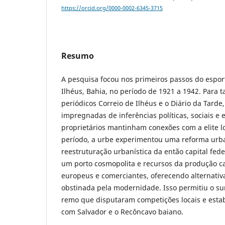
https://orcid.org/0000-0002-6345-3715
Resumo
A pesquisa focou nos primeiros passos do espo
Ilhéus, Bahia, no período de 1921 a 1942. Para t
periódicos Correio de Ilhéus e o Diário da Tarde,
impregnadas de inferências políticas, sociais e
proprietários mantinham conexões com a elite l
período, a urbe experimentou uma reforma urb
reestruturação urbanística da então capital fede
um porto cosmopolita e recursos da produção ca
europeus e comerciantes, oferecendo alternativa
obstinada pela modernidade. Isso permitiu o s
remo que disputaram competições locais e esta
com Salvador e o Recôncavo baiano.