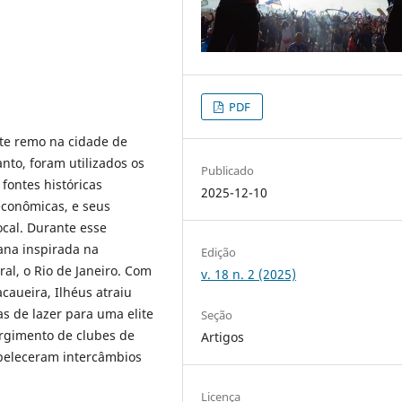
PDF
rte remo na cidade de
anto, foram utilizados os
Publicado
 fontes históricas
2025-12-10
 econômicas, e seus
ocal. Durante esse
ana inspirada na
Edição
ral, o Rio de Janeiro. Com
v. 18 n. 2 (2025)
caueira, Ilhéus atraiu
s de lazer para uma elite
Seção
urgimento de clubes de
Artigos
beleceram intercâmbios
Licença