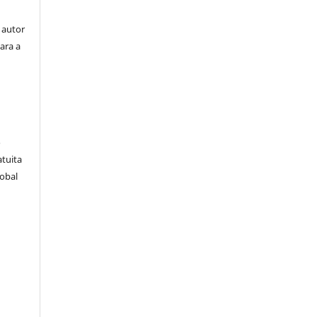
 autor
ara a
e
o
atuita
lobal