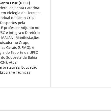
Santa Cruz (UESC)
deral de Santa Catarina
 em Biologia de Florestas
stadual de Santa Cruz
 Desportos pela
. É professor Adjunto no
C e integra o Diretório
o MALAN (Manifestações
quisador no Grupo
nas Gerais (UFMG); e
gia do Esporte da UFSC
l do Sudoeste da Bahia
DCN). Atua
erpretativas, Educação
Escolar e Técnicas