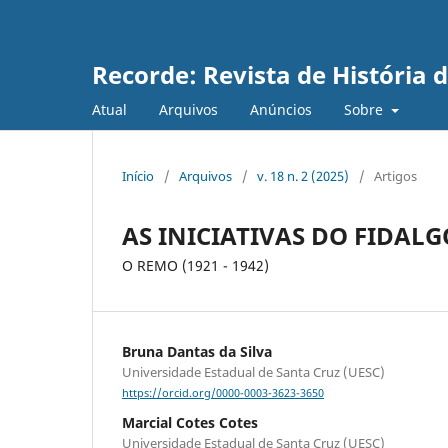
Recorde: Revista de História 
Atual
Arquivos
Anúncios
Sobre
Início
/
Arquivos
/
v. 18 n. 2 (2025)
/
Artigos
AS INICIATIVAS DO FIDALG
O REMO (1921 - 1942)
Bruna Dantas da Silva
Universidade Estadual de Santa Cruz (UESC)
https://orcid.org/0000-0003-3623-3650
Marcial Cotes Cotes
Universidade Estadual de Santa Cruz (UESC)