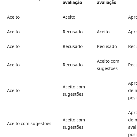
avaliação
avaliação
Aceito
Aceito
Apr
Aceito
Recusado
Aceito
Apr
Aceito
Recusado
Recusado
Rec
Aceito com
Aceito
Recusado
Rec
sugestões
Apr
Aceito com
Aceito
de n
sugestões
posi
Apr
Aceito com
de 
Aceito com sugestões
sugestões
aval
posi