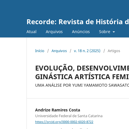
Recorde: Revista de História 
Atual
Arquivos
Anúncios
Sobre
Início
/
Arquivos
/
v. 18 n. 2 (2025)
/
Artigos
EVOLUÇÃO, DESENVOLVIME
GINÁSTICA ARTÍSTICA FEM
UMA ANÁLISE POR YUMI YAMAMOTO SAWASAT
Andrize Ramires Costa
Universidade Federal de Santa Catarina
https://orcid.org/0000-0002-6020-8722