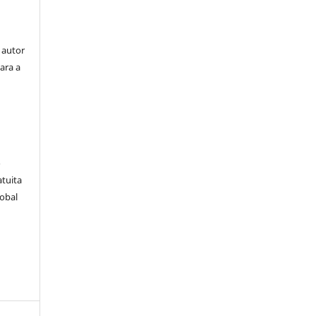
 autor
ara a
e
o
atuita
lobal