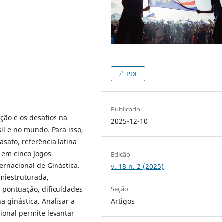
PDF
Publicado
ução e os desafios na
2025-12-10
sil e no mundo. Para isso,
ato, referência latina
 em cinco Jogos
Edição
ernacional de Ginástica.
v. 18 n. 2 (2025)
miestruturada,
Seção
 pontuação, dificuldades
Artigos
a ginástica. Analisar a
cional permite levantar