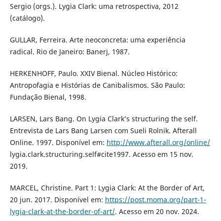
Sergio (orgs.). Lygia Clark: uma retrospectiva, 2012
(catálogo).
GULLAR, Ferreira. Arte neoconcreta: uma experiência
radical. Rio de Janeiro: Banerj, 1987.
HERKENHOFF, Paulo. XXIV Bienal. Núcleo Histórico:
Antropofagia e Histórias de Canibalismos. São Paulo:
Fundação Bienal, 1998.
LARSEN, Lars Bang. On Lygia Clark’s structuring the self.
Entrevista de Lars Bang Larsen com Sueli Rolnik. Afterall
Online. 1997. Disponível em:
http://www.afterall.org/online/
lygia.clark.structuring.self#cite1997. Acesso em 15 nov.
2019.
MARCEL, Christine. Part 1: Lygia Clark: At the Border of Art,
20 jun. 2017. Disponível em:
https://post.moma.org/part-1-
lygia-clark-at-the-border-of-art/
. Acesso em 20 nov. 2024.