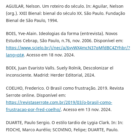
AGUILAR, Nelson. Um roteiro do século. In: Aguilar, Nelson
(org.). XXII Bienal: bienal do século XX. São Paulo. Fundação
Bienal de São Paulo, 1994.
BOIS, Yve-Alain. Ideologias da forma (entrevista). Novos
Estudos Cebrap, São Paulo, n.76, nov. 2006. Disponível em:
https://www.scielo.br/j/nec/a/6vyWX4mcN37qMfdBC4ZYhbr/?
lang=pt#
. Acesso em 18 nov. 2024.
BOIX, Juan Evaristo Valls. Suely Rolnik, Descolonizar el
inconsciente. Madrid: Herder Editorial, 2024.
COELHO, Frederico. O Brasil como frustração. 2019. Revista
Serrote online. Disponível em:
https://revistaserrote.com.br/2019/03/o-brasil-como-
frustracao-por-fred-coelho/
. Acesso em 13 nov. 2024.
DUARTE, Paulo Sergio. O estilo tardio de Lygia Clark. In: In:
FIOCHI, Marco Aurélio; SCOVINO, Felipe; DUARTE, Paulo.