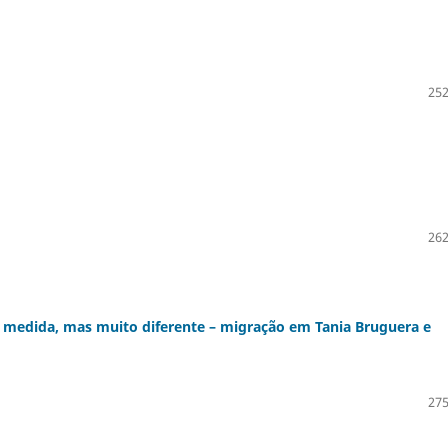
252
262
al medida, mas muito diferente – migração em Tania Bruguera e
275