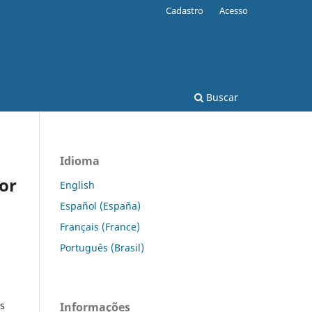
Cadastro
Acesso
Buscar
Idioma
ror
English
Español (España)
Français (France)
Português (Brasil)
s
Informações