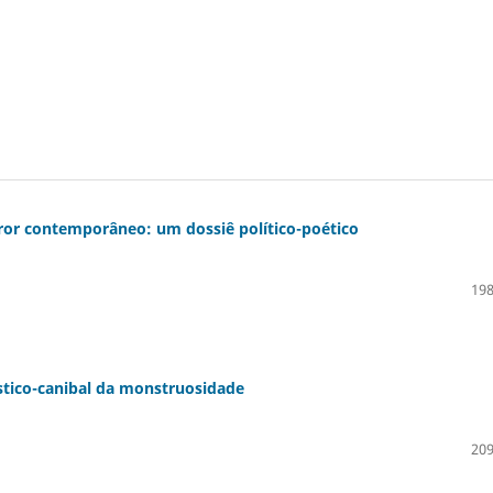
ror contemporâneo: um dossiê político-poético
198
stico-canibal da monstruosidade
209