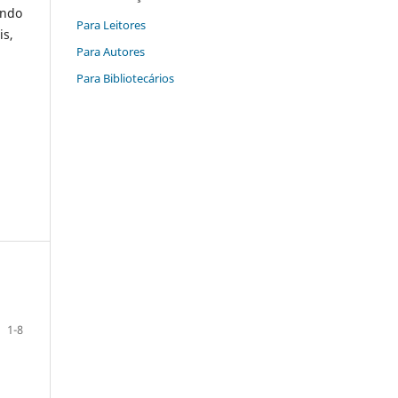
ando
Para Leitores
is,
Para Autores
Para Bibliotecários
1-8