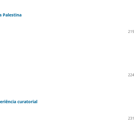
a Palestina
219
224
eriência curatorial
231