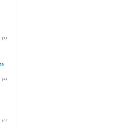
-138
pa
-166
-193