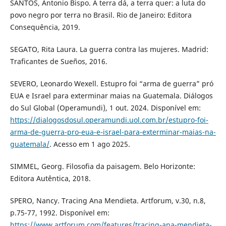
SANTOS, Antonio Bispo. A terra dá, a terra quer: a luta do
povo negro por terra no Brasil. Rio de Janeiro: Editora
Consequência, 2019.
SEGATO, Rita Laura. La guerra contra las mujeres. Madrid:
Traficantes de Sueños, 2016.
SEVERO, Leonardo Wexell. Estupro foi “arma de guerra” pró
EUA e Israel para exterminar maias na Guatemala. Diálogos
do Sul Global (Operamundi), 1 out. 2024. Disponível em:
https://dialogosdosul.operamundi.uol.com.br/estupro-foi-
arma-de-guerra-pro-eua-e-israel-para-exterminar-maias-na-
guatemala/
. Acesso em 1 ago 2025.
SIMMEL, Georg. Filosofia da paisagem. Belo Horizonte:
Editora Autêntica, 2018.
SPERO, Nancy. Tracing Ana Mendieta. Artforum, v.30, n.8,
p.75-77, 1992. Disponível em:
https://www.artforum.com/features/tracing-ana-mendieta-