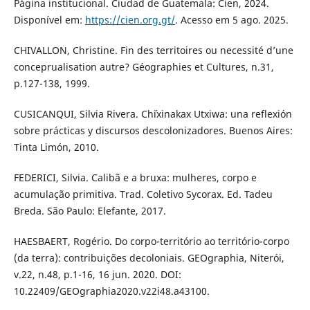
Página institucional. Ciudad de Guatemala: Cien, 2024.
Disponível em:
https://cien.org.gt/
. Acesso em 5 ago. 2025.
CHIVALLON, Christine. Fin des territoires ou necessité d’une
conceprualisation autre? Géographies et Cultures, n.31,
p.127-138, 1999.
CUSICANQUI, Silvia Rivera. Ch´ixinakax Utxiwa: una reflexión
sobre prácticas y discursos descolonizadores. Buenos Aires:
Tinta Limón, 2010.
FEDERICI, Silvia. Calibã e a bruxa: mulheres, corpo e
acumulação primitiva. Trad. Coletivo Sycorax. Ed. Tadeu
Breda. São Paulo: Elefante, 2017.
HAESBAERT, Rogério. Do corpo-território ao território-corpo
(da terra): contribuições decoloniais. GEOgraphia, Niterói,
v.22, n.48, p.1-16, 16 jun. 2020. DOI:
10.22409/GEOgraphia2020.v22i48.a43100.