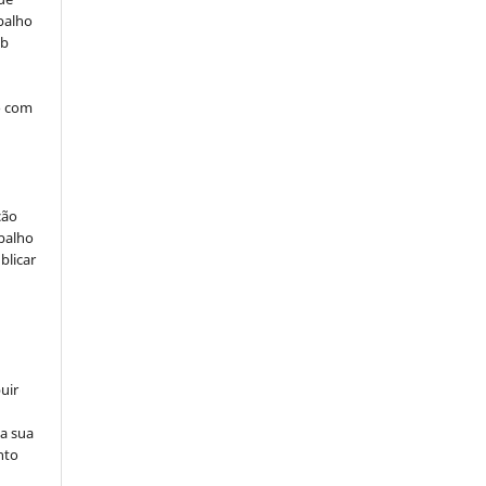
balho
ob
o com
ção
abalho
blicar
uir
na sua
nto