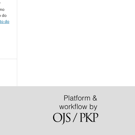
r
omo
o do
ito do