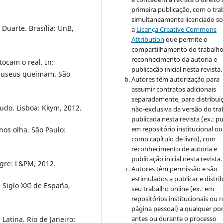
primeira publicação, com o tra
simultaneamente licenciado s
Duarte. Brasília: UnB,
a
Licença Creative Commons
Attribution
que permite o
compartilhamento do trabalh
reconhecimento da autoria e
cam o real. In:
publicação inicial nesta revista.
museus queimam. São
Autores têm autorização para
assumir contratos adicionais
separadamente, para distribui
do. Lisboa: Kkym, 2012.
não-exclusiva da versão do tr
publicada nesta revista (ex.: pu
em repositório institucional ou
os olha. São Paulo:
como capítulo de livro), com
reconhecimento de autoria e
publicação inicial nesta revista.
egre: L&PM, 2012.
Autores têm permissão e são
estimulados a publicar e distrib
Siglo XXI de España,
seu trabalho online (ex.: em
repositórios institucionais ou 
página pessoal) a qualquer po
antes ou durante o processo
atina. Rio de Janeiro: