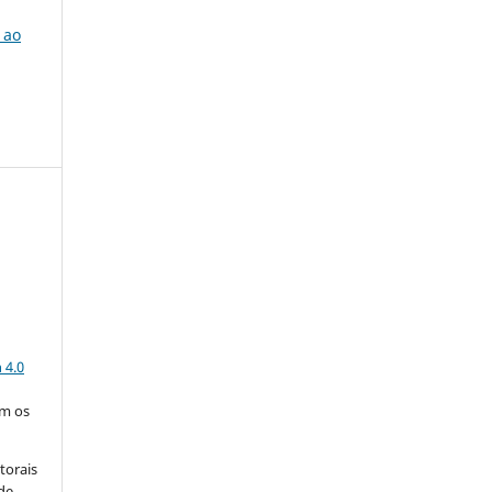
 ao
a
 4.0
om os
torais
 de