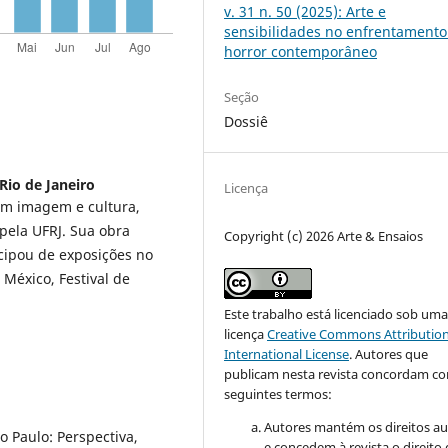
v. 31 n. 50 (2025): Arte e
sensibilidades no enfrentamento
horror contemporâneo
Seção
Dossiê
Rio de Janeiro
Licença
 em imagem e cultura,
pela UFRJ. Sua obra
Copyright (c) 2026 Arte & Ensaios
icipou de exposições no
 México, Festival de
Este trabalho está licenciado sob um
licença
Creative Commons Attribution
International License
.
Autores que
publicam nesta revista concordam c
seguintes termos:
Autores mantém os direitos au
 Paulo: Perspectiva,
e concedem à revista o direito