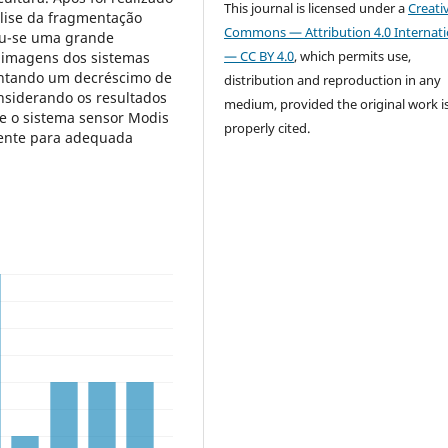
This journal is licensed under a
Creati
álise da fragmentação
Commons — Attribution 4.0 Internati
vou-se uma grande
— CC BY 4.0
, which permits use,
 imagens dos sistemas
entando um decréscimo de
distribution and reproduction in any
siderando os resultados
medium, provided the original work i
e o sistema sensor Modis
properly cited.
iente para adequada