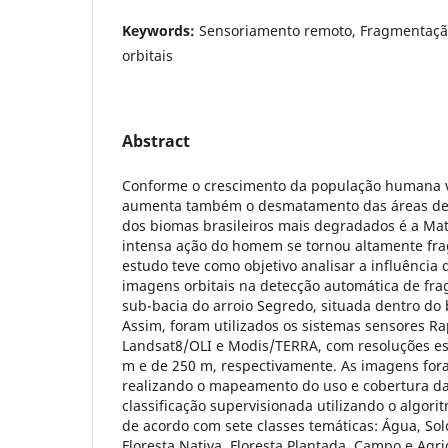
Keywords:
Sensoriamento remoto, Fragmentação
orbitais
Abstract
Conforme o crescimento da população humana v
aumenta também o desmatamento das áreas de f
dos biomas brasileiros mais degradados é a Mat
intensa ação do homem se tornou altamente fr
estudo teve como objetivo analisar a influência 
imagens orbitais na detecção automática de fra
sub-bacia do arroio Segredo, situada dentro do 
Assim, foram utilizados os sistemas sensores Ra
Landsat8/OLI e Modis/TERRA, com resoluções esp
m e de 250 m, respectivamente. As imagens fo
realizando o mapeamento do uso e cobertura da
classificação supervisionada utilizando o algor
de acordo com sete classes temáticas: Água, Sol
Floresta Nativa, Floresta Plantada, Campo e Agri