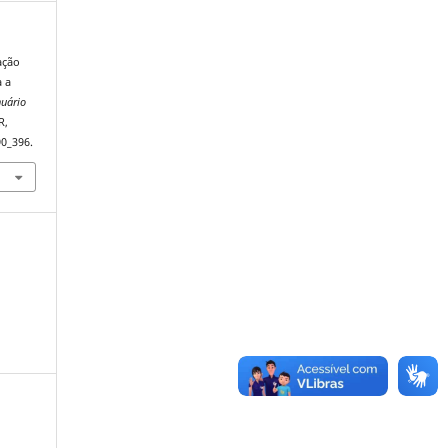
ação
a a
uário
R,
90_396.