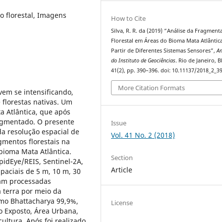
 florestal, Imagens
How to Cite
Silva, R. R. da (2019) “Análise da Fragment
Florestal em Áreas do Bioma Mata Atlântic
Partir de Diferentes Sistemas Sensores”,
An
do Instituto de Geociências
. Rio de Janeiro, B
41(2), pp. 390–396. doi: 10.11137/2018_2_3
More Citation Formats
em se intensificando,
lorestas nativas. Um
a Atlântica, que após
agmentado. O presente
Issue
da resolução espacial de
Vol. 41 No. 2 (2018)
gmentos florestais na
bioma Mata Atlântica.
Section
pidEye/REIS, Sentinel-2A,
Article
aciais de 5 m, 10 m, 30
ram processadas
 terra por meio da
itmo Bhattacharya 99,9%,
License
o Exposto, Área Urbana,
cultura. Após foi realizado