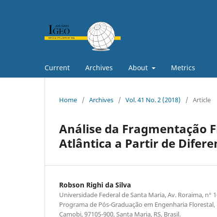
Current
Archives
About
Metrics
Home
/
Archives
/
Vol. 41 No. 2 (2018)
/
Article
Análise da Fragmentação F
Atlântica a Partir de Difer
Robson Righi da Silva
Universidade Federal de Santa Maria, Av. Roraima, n°
Programa de Pós-Graduação em Engenharia Florestal, Pr
Camobi, 97105-900, Santa Maria, RS, Brasil.