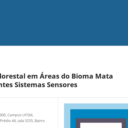
lorestal em Áreas do Bioma Mata
entes Sistemas Sensores
 1000, Campus UFSM,
édio 44, sala 5255, Bairro