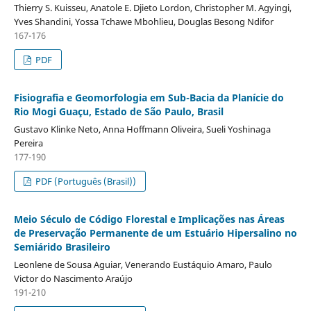
Thierry S. Kuisseu, Anatole E. Djieto Lordon, Christopher M. Agyingi,
Yves Shandini, Yossa Tchawe Mbohlieu, Douglas Besong Ndifor
167-176
PDF
Fisiografia e Geomorfologia em Sub-Bacia da Planície do
Rio Mogi Guaçu, Estado de São Paulo, Brasil
Gustavo Klinke Neto, Anna Hoffmann Oliveira, Sueli Yoshinaga
Pereira
177-190
PDF (Português (Brasil))
Meio Século de Código Florestal e Implicações nas Áreas
de Preservação Permanente de um Estuário Hipersalino no
Semiárido Brasileiro
Leonlene de Sousa Aguiar, Venerando Eustáquio Amaro, Paulo
Victor do Nascimento Araújo
191-210