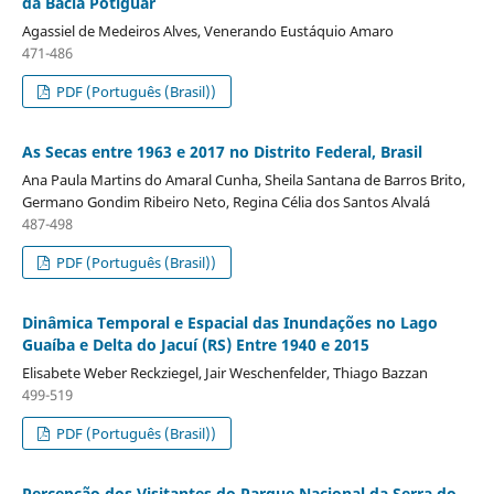
da Bacia Potiguar
Agassiel de Medeiros Alves, Venerando Eustáquio Amaro
471-486
PDF (Português (Brasil))
As Secas entre 1963 e 2017 no Distrito Federal, Brasil
Ana Paula Martins do Amaral Cunha, Sheila Santana de Barros Brito,
Germano Gondim Ribeiro Neto, Regina Célia dos Santos Alvalá
487-498
PDF (Português (Brasil))
Dinâmica Temporal e Espacial das Inundações no Lago
Guaíba e Delta do Jacuí (RS) Entre 1940 e 2015
Elisabete Weber Reckziegel, Jair Weschenfelder, Thiago Bazzan
499-519
PDF (Português (Brasil))
Percepção dos Visitantes do Parque Nacional da Serra do