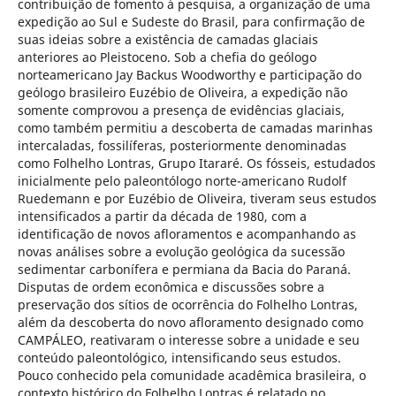
contribuição de fomento à pesquisa, a organização de uma
expedição ao Sul e Sudeste do Brasil, para confirmação de
suas ideias sobre a existência de camadas glaciais
anteriores ao Pleistoceno. Sob a chefia do geólogo
norteamericano Jay Backus Woodworthy e participação do
geólogo brasileiro Euzébio de Oliveira, a expedição não
somente comprovou a presença de evidências glaciais,
como também permitiu a descoberta de camadas marinhas
intercaladas, fossilíferas, posteriormente denominadas
como Folhelho Lontras, Grupo Itararé. Os fósseis, estudados
inicialmente pelo paleontólogo norte-americano Rudolf
Ruedemann e por Euzébio de Oliveira, tiveram seus estudos
intensificados a partir da década de 1980, com a
identificação de novos afloramentos e acompanhando as
novas análises sobre a evolução geológica da sucessão
sedimentar carbonífera e permiana da Bacia do Paraná.
Disputas de ordem econômica e discussões sobre a
preservação dos sítios de ocorrência do Folhelho Lontras,
além da descoberta do novo afloramento designado como
CAMPÁLEO, reativaram o interesse sobre a unidade e seu
conteúdo paleontológico, intensificando seus estudos.
Pouco conhecido pela comunidade acadêmica brasileira, o
contexto histórico do Folhelho Lontras é relatado no