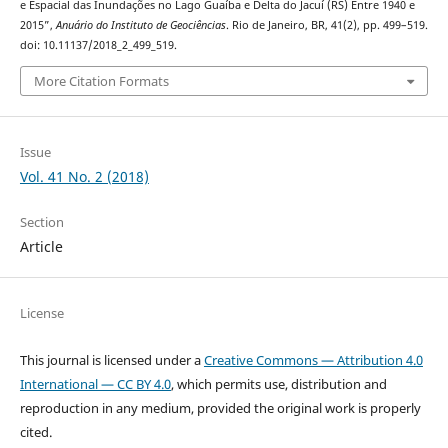
e Espacial das Inundações no Lago Guaíba e Delta do Jacuí (RS) Entre 1940 e
2015”,
Anuário do Instituto de Geociências
. Rio de Janeiro, BR, 41(2), pp. 499–519.
doi: 10.11137/2018_2_499_519.
More Citation Formats
Issue
Vol. 41 No. 2 (2018)
Section
Article
License
This journal is licensed under a
Creative Commons — Attribution 4.0
International — CC BY 4.0
, which permits use, distribution and
reproduction in any medium, provided the original work is properly
cited.