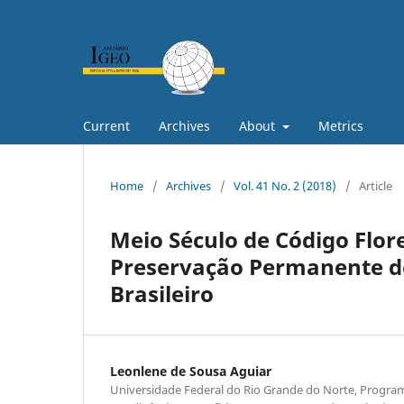
Current
Archives
About
Metrics
Home
/
Archives
/
Vol. 41 No. 2 (2018)
/
Article
Meio Século de Código Flor
Preservação Permanente de
Brasileiro
Leonlene de Sousa Aguiar
Universidade Federal do Rio Grande do Norte, Progr