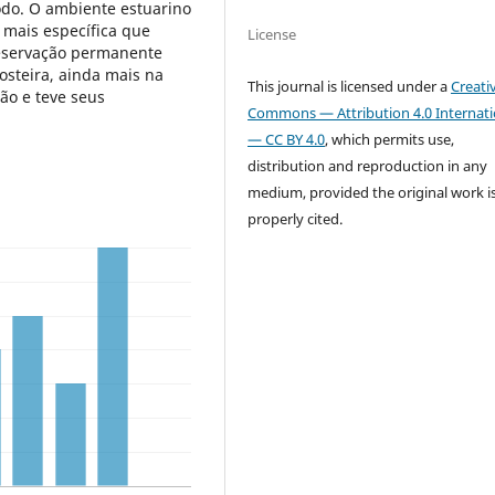
odo. O ambiente estuarino
o mais específica que
License
reservação permanente
costeira, ainda mais na
This journal is licensed under a
Creati
ão e teve seus
Commons — Attribution 4.0 Internati
— CC BY 4.0
, which permits use,
distribution and reproduction in any
medium, provided the original work i
properly cited.