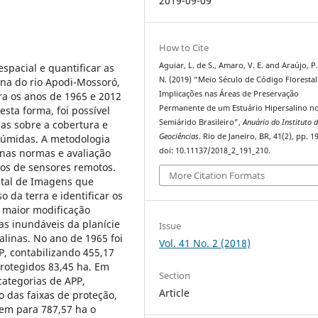
2019-09-09
How to Cite
Aguiar, L. de S., Amaro, V. E. and Araújo, P
 espacial e quantificar as
N. (2019) “Meio Século de Código Florestal
na do rio Apodi-Mossoró,
Implicações nas Áreas de Preservação
ra os anos de 1965 e 2012
Permanente de um Estuário Hipersalino n
sta forma, foi possível
Semiárido Brasileiro”,
Anuário do Instituto 
s sobre a cobertura e
Geociências
. Rio de Janeiro, BR, 41(2), pp. 1
s úmidas. A metodologia
doi: 10.11137/2018_2_191_210.
 nas normas e avaliação
os de sensores remotos.
More Citation Formats
ital de Imagens que
 da terra e identificar os
A maior modificação
as inundáveis da planície
Issue
linas. No ano de 1965 foi
Vol. 41 No. 2 (2018)
P, contabilizando 455,17
rotegidos 83,45 ha. Em
Section
categorias de APP,
Article
o das faixas de proteção,
em para 787,57 ha o