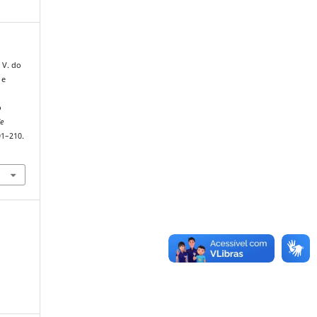
. V. do
 e
o
de
91–210.