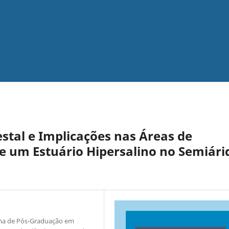
estal e Implicações nas Áreas de
 um Estuário Hipersalino no Semiári
ama de Pós-Graduação em