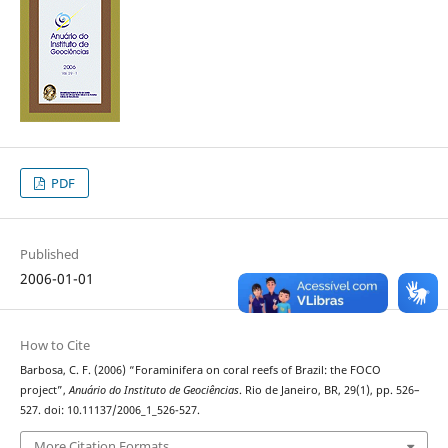
PDF
Published
2006-01-01
How to Cite
Barbosa, C. F. (2006) “Foraminifera on coral reefs of Brazil: the FOCO
project”,
Anuário do Instituto de Geociências
. Rio de Janeiro, BR, 29(1), pp. 526–
527. doi: 10.11137/2006_1_526-527.
More Citation Formats