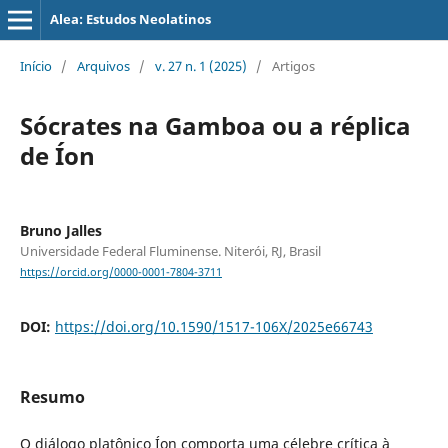
Alea: Estudos Neolatinos
Início
/
Arquivos
/
v. 27 n. 1 (2025)
/
Artigos
Sócrates na Gamboa ou a réplica
de Íon
Bruno Jalles
Universidade Federal Fluminense. Niterói, RJ, Brasil
https://orcid.org/0000-0001-7804-3711
DOI:
https://doi.org/10.1590/1517-106X/2025e66743
Resumo
O diálogo platônico Íon comporta uma célebre crítica à