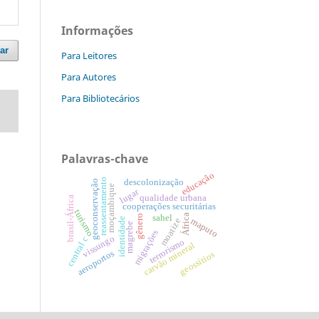
Informações
ar
Para Leitores
Para Autores
Para Bibliotecários
Palavras-chave
educação
reassentamento
descolonização
geoconservação
moçambique
lugar
qualidade urbana
brasil-África
cooperações securitárias
turismo
África
gênero
sahel
identidade
maputo
moatize
magrebe
migrações
vissungo
central c
terrorismo
carvão mineral
aeroportos
geossítios