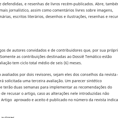
e defendidas, e resenhas de livros recém-publicados. Abre, també
mais jornalístico, assim como comentários livres sobre imagens,
inárias, escritos literários, desenhos e ilustrações, resenhas e recu
gos de autores convidados e de contribuidores que, por sua própr
. Somente as contribuições destinadas ao Dossiê Temático estão
liação tem ciclo total médio de seis (6) meses.
 avaliados por dois revisores, sejam eles dos conselhos da revista
á solicitada uma terceira avaliação. Um parecer sintético
ue terão duas semanas para implementar as recomendações do
o de recusar o artigo, caso as alterações nele introduzidas não
s. Artigo aprovado e aceito é publicado no número da revista indic
 autores.