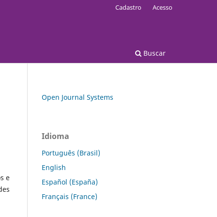
Cadastro
Acesso
Buscar
Open Journal Systems
Idioma
Português (Brasil)
English
s e
Español (España)
des
Français (France)