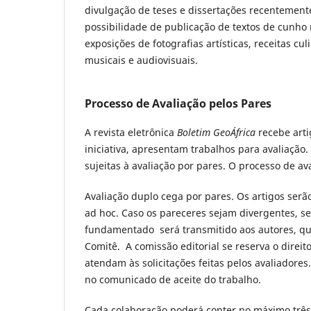
divulgação de teses e dissertações recentement
possibilidade de publicação de textos de cunho 
exposições de fotografias artísticas, receitas cul
musicais e audiovisuais.
Processo de Avaliação pelos Pares
A revista eletrônica
Boletim GeoÁfrica
recebe arti
iniciativa, apresentam trabalhos para avaliação
sujeitas à avaliação por pares. O processo de ava
Avaliação duplo cega por pares. Os artigos serão
ad hoc. Caso os pareceres sejam divergentes, ser
fundamentado será transmitido aos autores, q
Comitê. A comissão editorial se reserva o direit
atendam às solicitações feitas pelos avaliadore
no comunicado de aceite do trabalho.
Cada colaboração poderá conter no máximo três