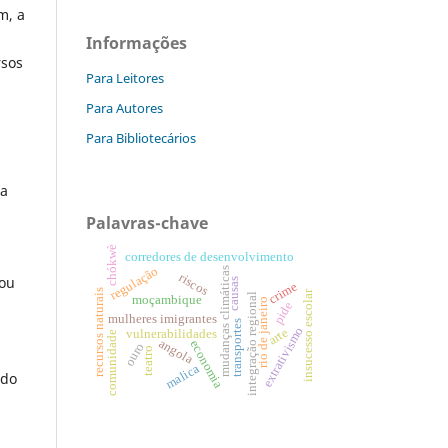
m, a
Informações
rsos
Para Leitores
Para Autores
Para Bibliotecários
ia
Palavras-chave
chókwè
corredores de desenvolvimento
regulação
mudanças climáticas
riscos
 ou
causas
crime
recursos naturais
insucesso escolar
integração regional
moçambique
rio de janeiro
pide
mulheres imigrantes
transportes
extrativismo
arte
vulnerabilidades
comunidade
angola
economia
ouro
teatro
malica
ado