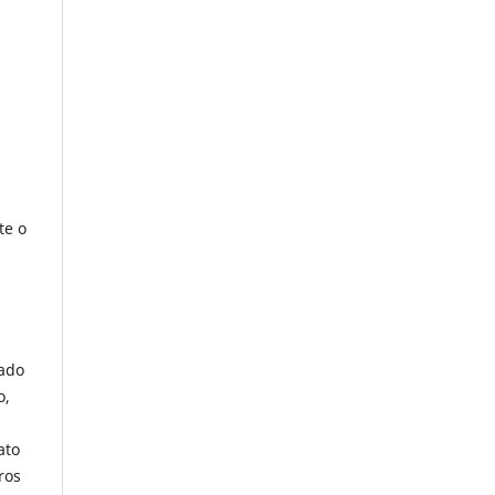
te o
lado
o,
ato
ros