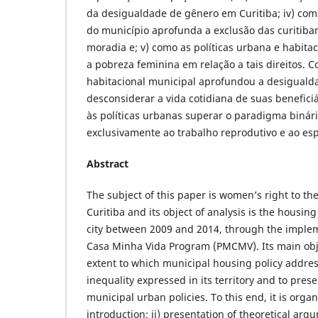
da desigualdade de gênero em Curitiba; iv) como
do município aprofunda a exclusão das curitiban
moradia e; v) como as políticas urbana e habita
a pobreza feminina em relação a tais direitos. Co
habitacional municipal aprofundou a desiguald
desconsiderar a vida cotidiana de suas benefici
às políticas urbanas superar o paradigma binár
exclusivamente ao trabalho reprodutivo e ao es
Abstract
The subject of this paper is women’s right to th
Curitiba and its object of analysis is the housin
city between 2009 and 2014, through the imple
Casa Minha Vida Program (PMCMV). Its main objec
extent to which municipal housing policy addre
inequality expressed in its territory and to pres
municipal urban policies. To this end, it is organi
introduction; ii) presentation of theoretical ar