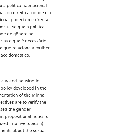
 a política habitacional
as do direito à cidade e à
cional poderiam enfrentar
nclui-se que a política
ade de gênero ao
árias e que é necessário
io que relaciona a mulher
paço doméstico.
e city and housing in
g policy developed in the
mentation of the Minha
tives are to verify the
ssed the gender
ent propositional notes for
zed into five topics: i)
guments about the sexual