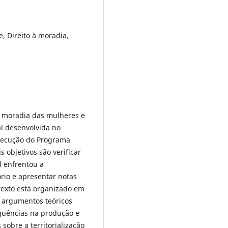
e, Direito à moradia,
 à moradia das mulheres e
al desenvolvida no
execução do Programa
objetivos são verificar
l enfrentou a
rio e apresentar notas
 texto está organizado em
os argumentos teóricos
equências na produção e
sobre a territorialização