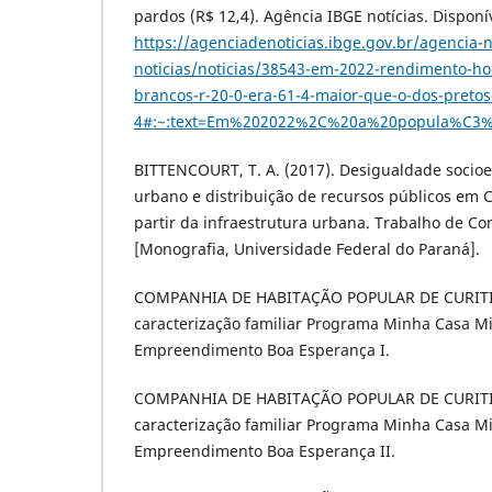
pardos (R$ 12,4). Agência IBGE notícias. Disponí
https://agenciadenoticias.ibge.gov.br/agencia-
noticias/noticias/38543-em-2022-rendimento-ho
brancos-r-20-0-era-61-4-maior-que-o-dos-pretos
4#:~:text=Em%202022%2C%20a%20popula%C3
BITTENCOURT, T. A. (2017). Desigualdade socioe
urbano e distribuição de recursos públicos em C
partir da infraestrutura urbana. Trabalho de C
[Monografia, Universidade Federal do Paraná].
COMPANHIA DE HABITAÇÃO POPULAR DE CURITIBA.
caracterização familiar Programa Minha Casa M
Empreendimento Boa Esperança I.
COMPANHIA DE HABITAÇÃO POPULAR DE CURITIBA.
caracterização familiar Programa Minha Casa M
Empreendimento Boa Esperança II.