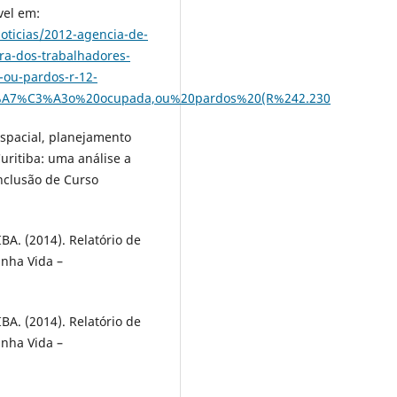
vel em:
noticias/2012-agencia-de-
ra-dos-trabalhadores-
-ou-pardos-r-12-
%A7%C3%A3o%20ocupada,ou%20pardos%20(R%242.230
spacial, planejamento
uritiba: uma análise a
onclusão de Curso
 (2014). Relatório de
inha Vida –
 (2014). Relatório de
inha Vida –