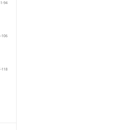
81-94
-106
-118