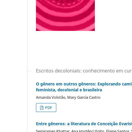
Escritos decoloniais: conhecimento em cu
O gênero em outros gêneros: Explorando camin
feminista, decolonial e brasileira
Amanda Volotão, Mary Garcia Castro
PDF
Entre gêneros: a literatura de Conceição Evari
Semirames Khattar, Ana Hortênci Egito, Elaine Santos, 