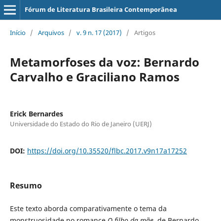
Fórum de Literatura Brasileira Contemporânea
Início
/
Arquivos
/
v. 9 n. 17 (2017)
/
Artigos
Metamorfoses da voz: Bernardo
Carvalho e Graciliano Ramos
Erick Bernardes
Universidade do Estado do Rio de Janeiro (UERJ)
DOI:
https://doi.org/10.35520/flbc.2017.v9n17a17252
Resumo
Este texto aborda comparativamente o tema da
monstruosidade no romance
O filho da mãe
, de Bernardo