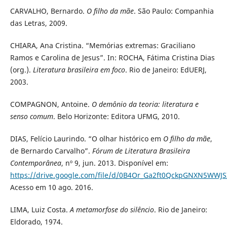
CARVALHO, Bernardo.
O filho da mãe
. São Paulo: Companhia
das Letras, 2009.
CHIARA, Ana Cristina. “Memórias extremas: Graciliano
Ramos e Carolina de Jesus”. In: ROCHA, Fátima Cristina Dias
(org.).
Literatura brasileira em foco
. Rio de Janeiro: EdUERJ,
2003.
COMPAGNON, Antoine.
O demônio da teoria: literatura e
senso comum
. Belo Horizonte: Editora UFMG, 2010.
DIAS, Felício Laurindo. “O olhar histórico em
O filho da mãe
,
de Bernardo Carvalho”.
Fórum de Literatura Brasileira
Contemporânea
, nº 9, jun. 2013. Disponível em:
https://drive.google.com/file/d/0B4Or_Ga2ft0QckpGNXN5WWJ
Acesso em 10 ago. 2016.
LIMA, Luiz Costa.
A metamorfose do silêncio
. Rio de Janeiro:
Eldorado, 1974.