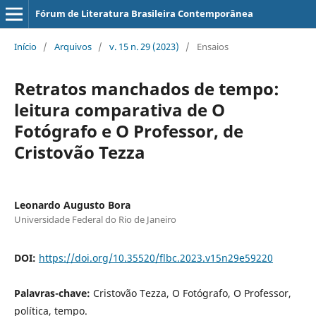
Fórum de Literatura Brasileira Contemporânea
Início
/
Arquivos
/
v. 15 n. 29 (2023)
/
Ensaios
Retratos manchados de tempo:
leitura comparativa de O
Fotógrafo e O Professor, de
Cristovão Tezza
Leonardo Augusto Bora
Universidade Federal do Rio de Janeiro
DOI:
https://doi.org/10.35520/flbc.2023.v15n29e59220
Palavras-chave:
Cristovão Tezza, O Fotógrafo, O Professor,
política, tempo.