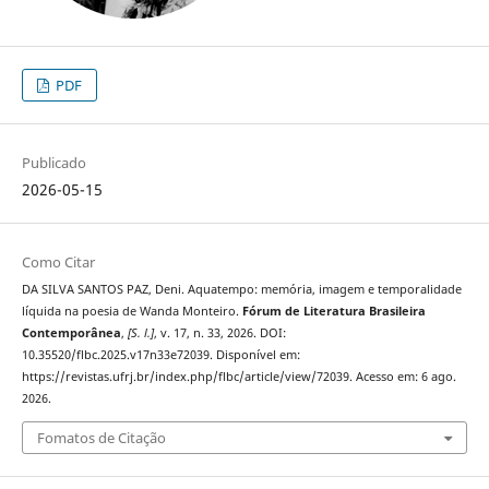
PDF
Publicado
2026-05-15
Como Citar
DA SILVA SANTOS PAZ, Deni. Aquatempo: memória, imagem e temporalidade
líquida na poesia de Wanda Monteiro.
Fórum de Literatura Brasileira
Contemporânea
,
[S. l.]
, v. 17, n. 33, 2026. DOI:
10.35520/flbc.2025.v17n33e72039. Disponível em:
https://revistas.ufrj.br/index.php/flbc/article/view/72039. Acesso em: 6 ago.
2026.
Fomatos de Citação