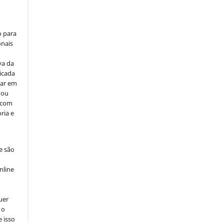
o para
onais
va da
icada
car em
 ou
, com
ria e
e são
e
nline
uer
 o
e isso