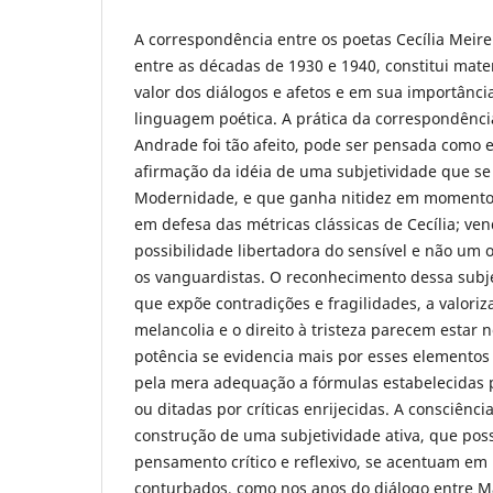
A correspondência entre os poetas Cecília Meir
entre as décadas de 1930 e 1940, constitui mat
valor dos diálogos e afetos e em sua importânci
linguagem poética. A prática da correspondênci
Andrade foi tão afeito, pode ser pensada como 
afirmação da idéia de uma subjetividade que se
Modernidade, e que ganha nitidez em momento
em defesa das métricas clássicas de Cecília; ve
possibilidade libertadora do sensível e não um
os vanguardistas. O reconhecimento dessa subje
que expõe contradições e fragilidades, a valoriz
melancolia e o direito à tristeza parecem estar 
potência se evidencia mais por esses elemento
pela mera adequação a fórmulas estabelecidas p
ou ditadas por críticas enrijecidas. A consciênci
construção de uma subjetividade ativa, que poss
pensamento crítico e reflexivo, se acentuam em
conturbados, como nos anos do diálogo entre Má