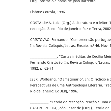
Org., posfácio e notas de João Barrento.
Lisboa: Cotovia, 1996.
COSTA LIMA, Luiz. (Org.) A Literatura e o leitor. 
recepção. 2. ed. Rio de Janeiro: Paz e Terra, 2002
CRISTÓVÃO, Fernando. “Compreensão portuguesa
In: Revista Colóquio/Letras. Ensaio, n.º 46, Nov. 
__________________. "Cartas inéditas de Cecília Mei
Fernando Cristóvão. In: Revista Colóquio/Letras
1982, p. 63-71.
ISER, Wolfgang. “O Imaginário”. In: O Fictício e 
Perspectivas de uma Antropologia Literária. Tra
Rio de Janeiro: EdUERJ, 1996.
____________. “Teoria da recepção: reação a uma c
CASTRO ROCHA, João Cezar de (Org.). Teoria da 