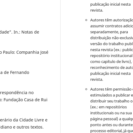
publicação inicial nesta
revista.
Autores têm autorizaçã
assumir contratos adici
dade”. In.: Notas de
separadamente, para
distribuição não-exclusi
versão do trabalho publ
nesta revista (ex.: publi
o Paulo: Companhia José
repositório institucional
como capítulo de livro)
reconhecimento de auto
ia de Fernando
publicação inicial nesta
revista.
Autores têm permissão 
rrespondência no
estimulados a publicar 
ro: Fundação Casa de Rui
distribuir seu trabalho o
(ex.: em repositórios
institucionais ou na sua
página pessoal) a qualq
erário da Cidade Livre e
ponto antes ou durante
diano e outros textos.
processo editorial, já qu