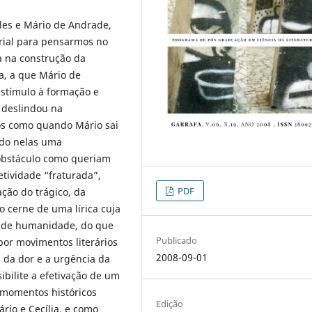
eles e Mário de Andrade,
erial para pensarmos no
a na construção da
a, a que Mário de
estímulo à formação e
 deslindou na
s como quando Mário sai
ndo nelas uma
 obstáculo como queriam
tividade “fraturada”,
PDF
ação do trágico, da
no cerne de uma lírica cuja
s de humanidade, do que
Publicado
or movimentos literários
2008-09-01
a da dor e a urgência da
ibilite a efetivação de um
 momentos históricos
Edição
rio e Cecília, e como