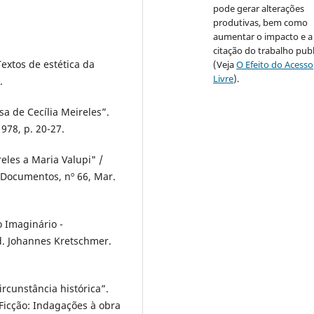
pode gerar alterações
produtivas, bem como
aumentar o impacto e a
citação do trabalho pub
Textos de estética da
(Veja
O Efeito do Acesso
Livre
).
.
 de Cecília Meireles”.
1978, p. 20-27.
reles a Maria Valupi" /
. Documentos, nº 66, Mar.
o Imaginário -
d. Johannes Kretschmer.
ircunstância histórica”.
Ficção: Indagações à obra