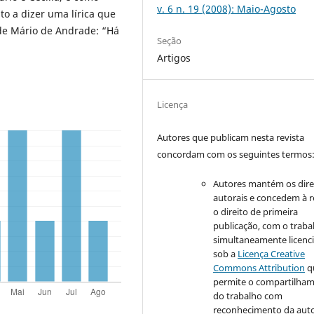
v. 6 n. 19 (2008): Maio-Agosto
o a dizer uma lírica que
 de Mário de Andrade: “Há
Seção
Artigos
Licença
Autores que publicam nesta revista
concordam com os seguintes termos
Autores mantém os dire
autorais e concedem à r
o direito de primeira
publicação, com o traba
simultaneamente licenc
sob a
Licença Creative
Commons Attribution
q
permite o compartilha
do trabalho com
reconhecimento da auto