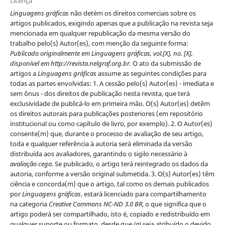
Licença
Linguagens gráficas
não detém os direitos comerciais sobre os
artigos publicados, exigindo apenas que a publicação na revista seja
mencionada em qualquer republicação da mesma versão do
trabalho pelo(s) Autor(es), com menção da seguinte forma:
Publicado originalmente em Linguagens gráficas, vol.[X], no. [X],
disponível em http://revista.nelgraf.org.br.
O ato da submissão de
artigos a
Linguagens gráficas
assume as seguintes condições para
todas as partes envolvidas: 1. A cessão pelo(s) Autor(es) - imediata e
sem ônus - dos direitos de publicação nesta revista, que terá
exclusividade de publicá-lo em primeira mão. O(s) Autor(es) detêm
os direitos autorais para publicações posteriores (em repositório
institucional ou como capítulo de livro, por exemplo). 2. O Autor(es)
consente(m) que, durante o processo de avaliação de seu artigo,
toda e qualquer referência à autoria será eliminada da versão
distribuída aos avaliadores, garantindo o sigilo necessário à
avaliação cega
. Se publicado, o artigo terá reintegrado os dados da
autoria, conforme a versão original submetida. 3. O(s) Autor(es) têm
ciência e concorda(m) que o artigo, tal como os demais publicados
por
Linguagens gráficas
, estará licenciado para compartilhamento
na categoria
Creative Commons NC-ND 3.0 BR
, o que significa que o
artigo poderá ser compartilhado, isto é, copiado e redistribuído em
qualquer suporte ou formato, desde que
(a)
seja atribuído o devido